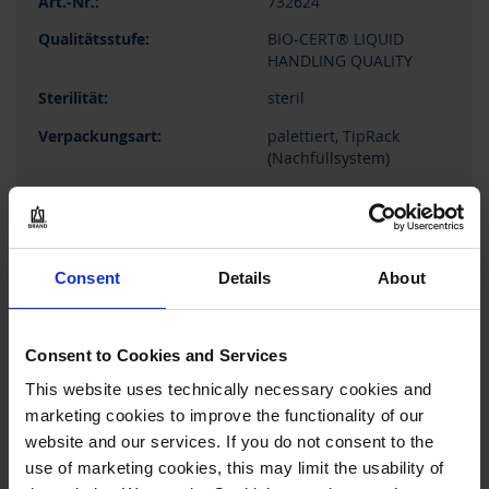
732624
BIO-CERT® LIQUID
HANDLING QUALITY
steril
palettiert, TipRack
(Nachfüllsystem)
0,5 - 10 µl
46 mm
grau
Consent
Details
About
1 VE = 960 Stück (10 Racks
x 96 Stück)
Consent to Cookies and Services
1 VE
This website uses technically necessary cookies and
1
marketing cookies to improve the functionality of our
website and our services. If you do not consent to the
109,25 €
use of marketing cookies, this may limit the usability of
81,94 €