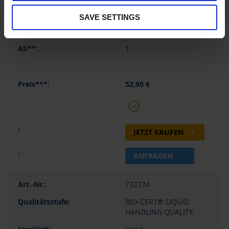
1 VE = 480 Stück (5 Boxen
x 96 Stück)
SAVE SETTINGS
1 VE
1
52,90 €
JETZT KAUFEN
ANFRAGEN
732724
BIO-CERT® LIQUID
HANDLING QUALITY