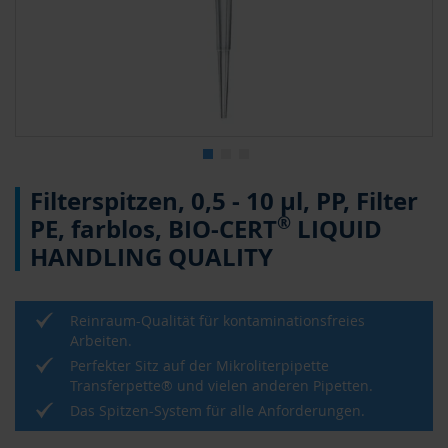
4
Zum
Filterspitzen, 0,5 - 10 µl, PP, Filter
Anfang
der
®
PE, farblos, BIO-CERT
LIQUID
Bildergalerie
HANDLING QUALITY
springen
Reinraum-Qualität für kontaminationsfreies
Arbeiten.
Perfekter Sitz auf der Mikroliterpipette
Transferpette® und vielen anderen Pipetten.
Das Spitzen-System für alle Anforderungen.