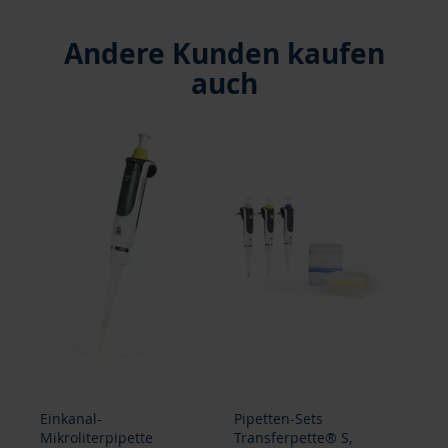
Andere Kunden kaufen
auch
AKTION BIS 30.09.2026
AK
Pipetten-Sets
Mehrkanal-
Me
Transferpette® S,
Mikroliterpipette
Mik