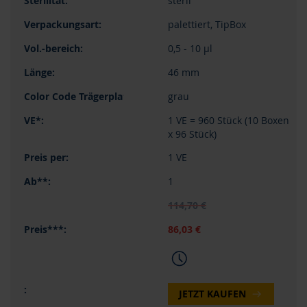
steril
palettiert, TipBox
0,5 - 10 µl
46 mm
grau
1 VE = 960 Stück (10 Boxen
x 96 Stück)
1 VE
1
114,70 €
86,03 €
JETZT KAUFEN