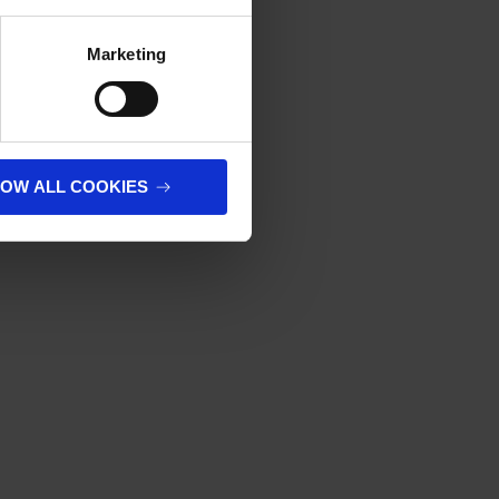
olicy
.
Marketing
LOW ALL COOKIES