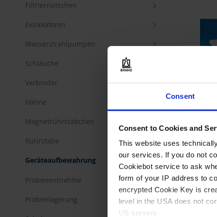
Filtriernutschen
Exsikkatoren
Wasserstrahlpumpen
Schläuche
Verbinder
Consent
Hähne
Pipet
Magnetrührstäbchen
Consent to Cookies and Ser
Rührstäbe
This website uses technicall
our services. If you do not c
Geräteaufbewahrung
Cookiebot service to ask whe
ZU
form of your IP address to 
Probenentnahme
encrypted Cookie Key is crea
Probenlagerung
level in the USA does not co
US servers.