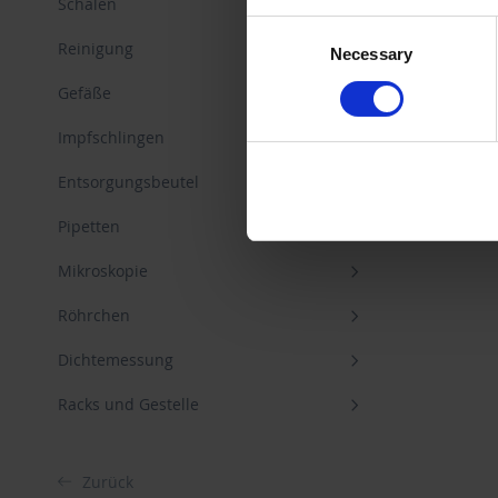
Schalen
Consent
For more information on cook
Reinigung
Necessary
Selection
Gefäße
Imprint
.
Impfschlingen
Entsorgungsbeutel
Pipetten
Mikroskopie
Röhrchen
Dichtemessung
Racks und Gestelle
Zurück