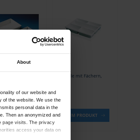
About
e (Fotoschale), PP,
Schale mit Fächern,
, stapelbar
PVC
onality of our website and
ty of the website. We use the
nsmits personal data in the
UM PRODUKT
ZUM PRODUKT
ere. Then an anonymized and
 page visits. The privacy
horities access your data on