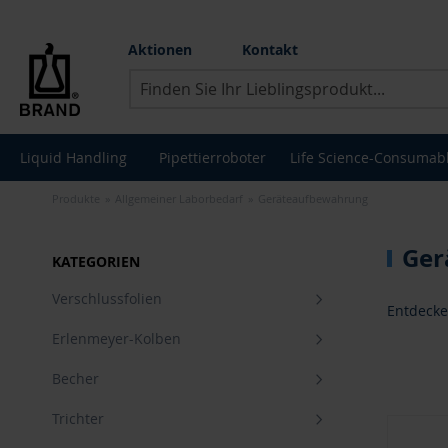
Aktionen
Kontakt
Suche
Liquid Handling
Pipettierroboter
Life Science-Consumab
Produkte
Allgemeiner Laborbedarf
Geräteaufbewahrung
Ger
KATEGORIEN
Verschlussfolien
Entdecke
Erlenmeyer-Kolben
Becher
Trichter