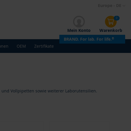
Direkt
Europe - DE
zum
Inhalt
0
Mein Konto
Warenkorb
BRAND. For lab. For life.
®
onen
OEM
Zertifikate
 und Vollpipetten sowie weiterer Laborutensilien.