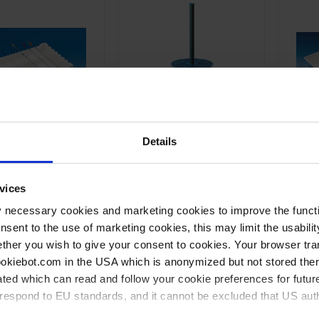
Details
tenschale, PVC
Pipettengestelle, PP
Schal
weiß
vices
y necessary cookies and marketing cookies to improve the functi
onsent to the use of marketing cookies, this may limit the usabili
ther you wish to give your consent to cookies. Your browser tra
M PRODUKT
ZUM PRODUKT
Z
cookiebot.com in the USA which is anonymized but not stored th
ted which can read and follow your cookie preferences for future
rrespond to EU standards, and it cannot be excluded that US aut