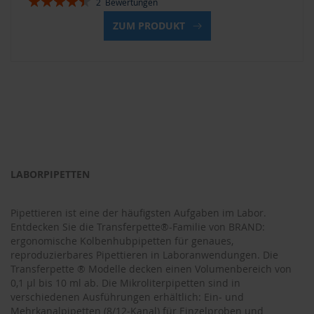
2
Bewertungen
90%
ZUM PRODUKT
LABORPIPETTEN
Pipettieren ist eine der häufigsten Aufgaben im Labor.
Entdecken Sie die Transferpette®-Familie von BRAND:
ergonomische Kolbenhubpipetten für genaues,
reproduzierbares Pipettieren in Laboranwendungen. Die
Transferpette ® Modelle decken einen Volumenbereich von
0,1 µl bis 10 ml ab. Die Mikroliterpipetten sind in
verschiedenen Ausführungen erhältlich: Ein‑ und
Mehrkanalpipetten (8/12‑Kanal) für Einzelproben und