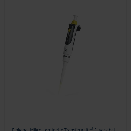
Einkanal-Mikroliterpipette Transferpette
®
S, Variabel,