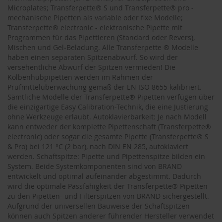
Microplates; Transferpette® S und Transferpette® pro -
mechanische Pipetten als variable oder fixe Modelle;
Transferpette® electronic - elektronische Pipette mit
Programmen für das Pipettieren (Standard oder Revers),
Mischen und Gel‑Beladung. Alle Transferpette ® Modelle
haben einen separaten Spitzenabwurf. So wird der
versehentliche Abwurf der Spitzen vermieden! Die
Kolbenhubpipetten werden im Rahmen der
Prüfmittelüberwachung gemäß der EN ISO 8655 kalibriert.
Sämtliche Modelle der Transferpette® Pipetten verfügen über
die einzigartige Easy Calibration-Technik, die eine Justierung
ohne Werkzeuge erlaubt. Autoklavierbarkeit: Je nach Modell
kann entweder der komplette Pipettenschaft (Transferpette®
electronic) oder sogar die gesamte Pipette (Transferpette® S
& Pro) bei 121 °C (2 bar), nach DIN EN 285, autoklaviert
werden. Schaftspitze: Pipette und Pipettenspitze bilden ein
System. Beide Systemkomponenten sind von BRAND
entwickelt und optimal aufeinander abgestimmt. Dadurch
wird die optimale Passfähigkeit der Transferpette® Pipetten
zu den Pipetten- und Filterspitzen von BRAND sichergestellt.
Aufgrund der universellen Bauweise der Schaftspitzen
können auch Spitzen anderer führender Hersteller verwendet