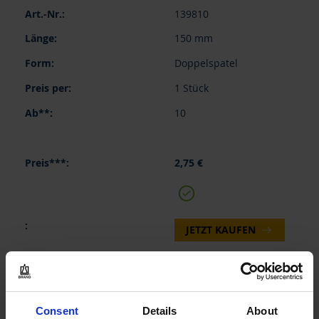
Gruppiert
139810
Produkte
-
150 mm
Artikel
Doppelspatel
1 Stück
10
2,75 €
JETZT KAUFEN
ANFRAGEN
139815
Consent
Details
About