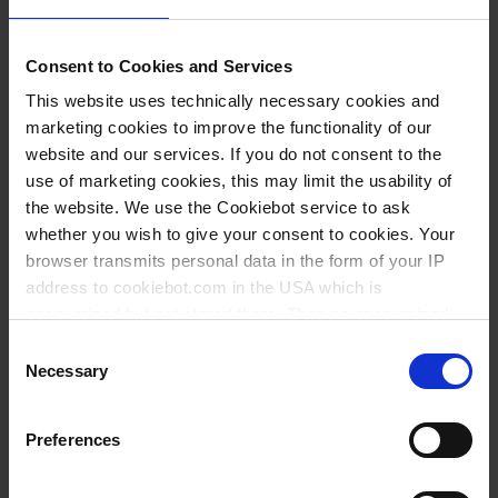
180 mm
Doppelspatel
Consent to Cookies and Services
1 Stück
This website uses technically necessary cookies and
marketing cookies to improve the functionality of our
10
website and our services. If you do not consent to the
use of marketing cookies, this may limit the usability of
2,85 €
the website. We use the Cookiebot service to ask
whether you wish to give your consent to cookies. Your
browser transmits personal data in the form of your IP
address to cookiebot.com in the USA which is
JETZT KAUFEN
anonymized but not stored there. Then an anonymized
and encrypted Cookie Key is created which can read and
Consent
ANFRAGEN
follow your cookie preferences for future page visits. The
Necessary
Selection
privacy level in the USA does not correspond to EU
standards, and it cannot be excluded that US authorities
139817
Preferences
access your data on US servers.
180 mm