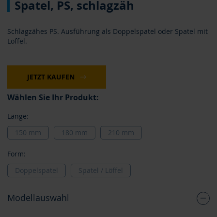
Spatel, PS, schlagzäh
Anfang
der
Bildergalerie
Schlagzähes PS. Ausführung als Doppelspatel oder Spatel mit
springen
Löffel.
JETZT KAUFEN
Wählen Sie Ihr Produkt:
Länge:
150 mm
180 mm
210 mm
Form:
Doppelspatel
Spatel / Löffel
Modellauswahl