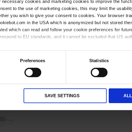
y necessary cookies and marketing cookies to improve the functi
verfügbar ab Lager
bald wieder verfügbar
onsent to the use of marketing cookies, this may limit the usabili
ther you wish to give your consent to cookies. Your browser tra
cookiebot.com in the USA which is anonymized but not stored th
ted which can read and follow your cookie preferences for future
rrespond to EU standards, and it cannot be excluded that US aut
ies and the use of your personal data please visit our
privacy p
Preferences
Statistics
Andere Kunden kaufen auch
SAVE SETTINGS
AL