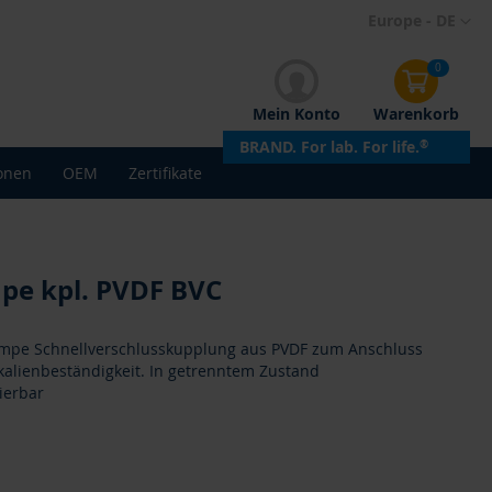
Direkt
Europe - DE
zum
Inhalt
0
Mein Konto
Warenkorb
BRAND. For lab. For life.
®
onen
OEM
Zertifikate
pe kpl. PVDF BVC
Pumpe Schnellverschlusskupplung aus PVDF zum Anschluss
kalienbeständigkeit. In getrenntem Zustand
ierbar