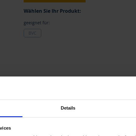
Wählen Sie Ihr Produkt:
geeignet für:
BVC
ür
Preis per
Ab**
Prei
Details
Gruppiert
1 Stück
1
101,6
Produkte
-
Artikel
vices
** Mindestbestellmenge
*** Unverbindliche Preisempfehlung ohne MwSt