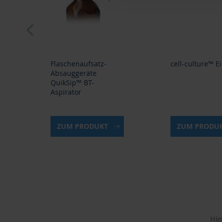
prev
Flaschenaufsatz-
cell-culture™ E
Absauggeräte
QuikSip™ BT-
Aspirator
ZUM PRODUKT
ZUM PRODU
Hin