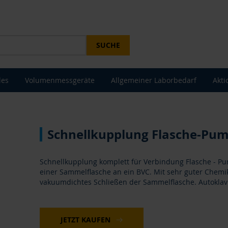
SUCHE
les
Volumenmessgeräte
Allgemeiner Laborbedarf
Akti
Schnellkupplung Flasche-Pum
Schnellkupplung komplett für Verbindung Flasche - 
einer Sammelflasche an ein BVC. Mit sehr guter Chemi
vakuumdichtes Schließen der Sammelflasche. Autoklav
JETZT KAUFEN