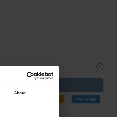
s***
About
0 €
JETZT KAUFEN
ANFRAGEN
.