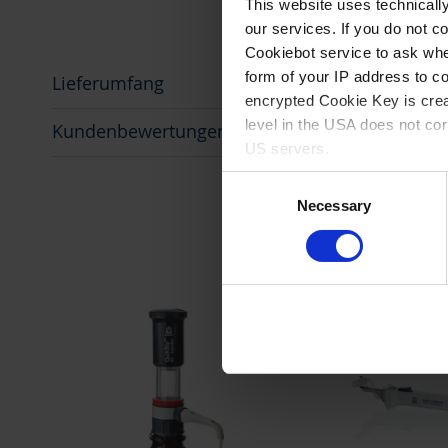
This website uses technicall
our services. If you do not c
Cookiebot service to ask whe
form of your IP address to 
Lieferumfang
encrypted Cookie Key is crea
level in the USA does not co
Kundenbewertungen
US servers.
Consent
For more information on cook
Necessary
Selection
Imprint
.