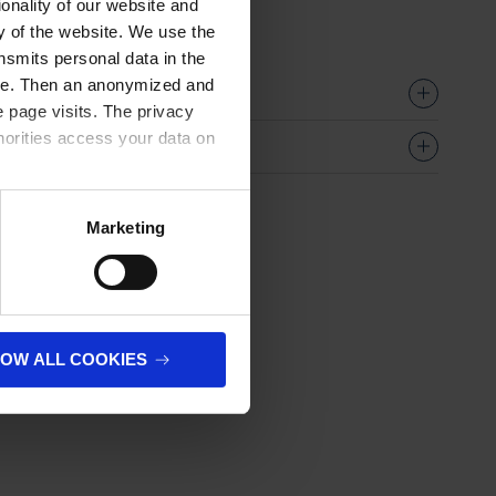
onality of our website and
ty of the website. We use the
nsmits personal data in the
ere. Then an anonymized and
 page visits. The privacy
horities access your data on
olicy
.
Marketing
LOW ALL COOKIES