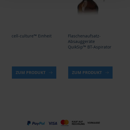
cell-culture™ Einheit
Flaschenaufsatz-
cel
Absauggeräte
QuikSip™ BT-Aspirator
ZUM PRODUKT
ZUM PRODUKT