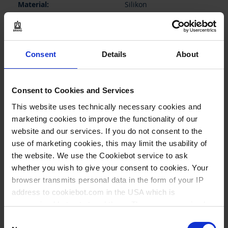
Silikon
2.000 mm
1 Stück
Consent
Details
About
1
Consent to Cookies and Services
14,15 €
This website uses technically necessary cookies and
marketing cookies to improve the functionality of our
website and our services. If you do not consent to the
JETZT KAUFEN
use of marketing cookies, this may limit the usability of
the website. We use the Cookiebot service to ask
ANFRAGEN
whether you wish to give your consent to cookies. Your
browser transmits personal data in the form of your IP
address to cookiebot.com in the USA which is
Keine Optionen stehen
für diesen Artikel zur
anonymized but not stored there. Then an anonymized
Verfügung.
and encrypted Cookie Key is created which can read and
Consent