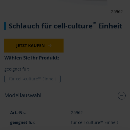
25962
Zum
™
Schlauch für cell-culture
Einheit
Anfang
der
Bildergalerie
springen
JETZT KAUFEN
Wählen Sie Ihr Produkt:
geeignet für:
für cell-culture™ Einheit
Modellauswahl
Gruppiert
25962
Produkte
-
für cell-culture™ Einheit
Artikel