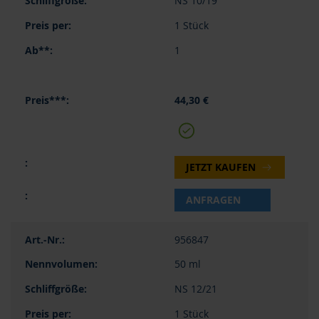
NS 10/19
1 Stück
1
44,30 €
JETZT KAUFEN
ANFRAGEN
956847
50 ml
NS 12/21
1 Stück