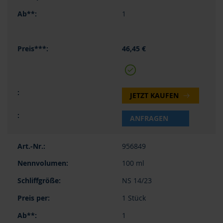
1
46,45 €
JETZT KAUFEN
ANFRAGEN
956849
100 ml
NS 14/23
1 Stück
1