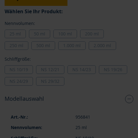
Wählen Sie Ihr Produkt:
Nennvolumen:
25 ml
50 ml
100 ml
200 ml
250 ml
500 ml
1.000 ml
2.000 ml
Schliffgröße:
NS 10/19
NS 12/21
NS 14/23
NS 19/26
NS 24/29
NS 29/32
Modellauswahl
Gruppiert
956841
Produkte
-
25 ml
Artikel