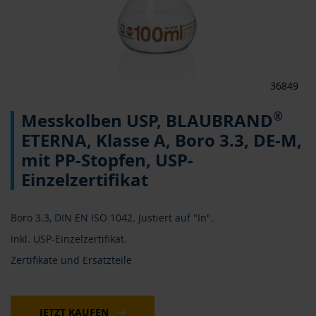
36849
Zum
®
Messkolben USP, BLAUBRAND
Anfang
der
ETERNA, Klasse A, Boro 3.3, DE-M,
Bildergalerie
mit PP-Stopfen, USP-
springen
Einzelzertifikat
Boro 3.3, DIN EN ISO 1042. Justiert auf "In".
Inkl. USP-Einzelzertifikat.
Zertifikate und Ersatzteile
JETZT KAUFEN