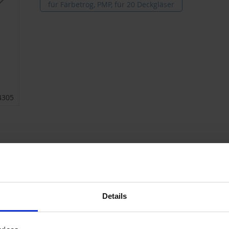
für Färbetrog, PMP, für 20 Deckgläser
4305
Details
eeignet für
Preis per
Ab**
Prei