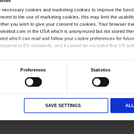
vices
Gruppiert
y necessary cookies and marketing cookies to improve the functi
, PMP, für 20 Deckgläser
1 Stück
2
17,9
Produkte
-
onsent to the use of marketing cookies, this may limit the usabili
Artikel
ther you wish to give your consent to cookies. Your browser tra
** Mindestbestellmenge
*** Unverbindliche Preisempfehlung ohne MwSt
cookiebot.com in the USA which is anonymized but not stored th
verfügbar ab Lager
bald wieder verfügbar
ted which can read and follow your cookie preferences for future
rrespond to EU standards, and it cannot be excluded that US aut
ies and the use of your personal data please visit our
privacy p
Preferences
Statistics
Andere Kunden kaufen auch
SAVE SETTINGS
AL