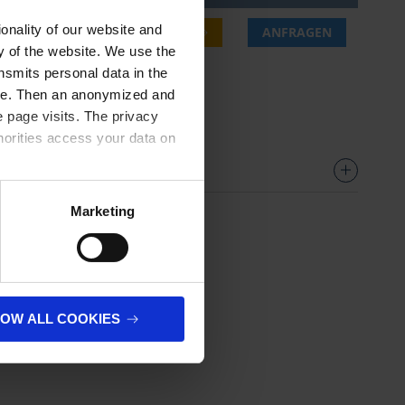
onality of our website and
0 €
JETZT KAUFEN
ANFRAGEN
ty of the website. We use the
nsmits personal data in the
.
ere. Then an anonymized and
 page visits. The privacy
horities access your data on
olicy
.
Marketing
LOW ALL COOKIES