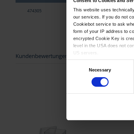
Consent to Cookies and Ser
Gruppiert
This website uses technicall
474305
PP
für Färbetrog
Produkte
-
our services. If you do not c
Artikel
Cookiebot service to ask whe
form of your IP address to 
encrypted Cookie Key is crea
level in the USA does not co
US servers.
Kundenbewertungen
Consent
For more information on cook
Necessary
Selection
Imprint
.