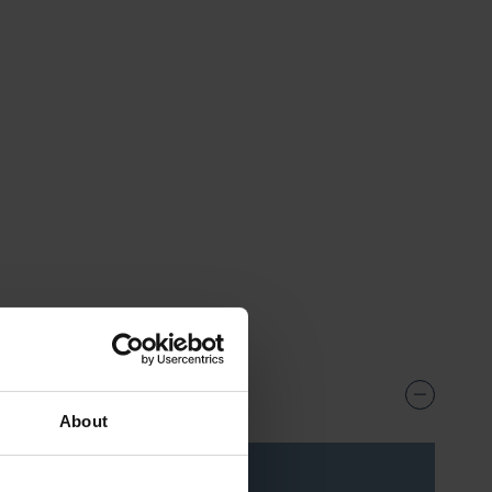
About
s***