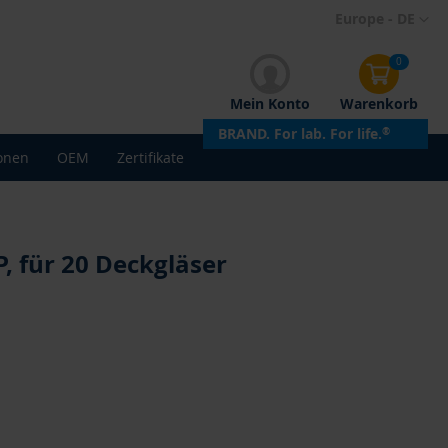
Direkt
Europe - DE
zum
Inhalt
0
Mein Konto
Warenkorb
BRAND. For lab. For life.
®
onen
OEM
Zertifikate
P, für 20 Deckgläser