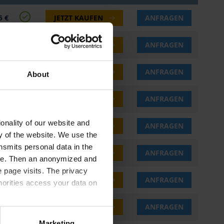
5 €
JETZT KAUFEN
ANFRAGEN
5 €
JETZT KAUFEN
ANFRAGEN
5 €
JETZT KAUFEN
ANFRAGEN
About
0 €
JETZT KAUFEN
ANFRAGEN
onality of our website and
5 €
JETZT KAUFEN
ANFRAGEN
ty of the website. We use the
nsmits personal data in the
0 €
JETZT KAUFEN
ANFRAGEN
ere. Then an anonymized and
 page visits. The privacy
5 €
JETZT KAUFEN
ANFRAGEN
horities access your data on
5 €
JETZT KAUFEN
ANFRAGEN
olicy
.
Marketing