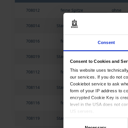
Gruppiert
708012
feine Spitze
ohne
Produkte
-
Artikel
708014
Standard Spitze
ohne
708016
feine Spitze
ohne
Consent
708019
Standard Spitze
ohne
Consent to Cookies and Ser
This website uses technicall
708112
feine Spitze
mit
our services. If you do not c
Cookiebot service to ask whe
708114
Standard Spitze
mit
form of your IP address to 
encrypted Cookie Key is crea
708116
feine Spitze
mit
level in the USA does not co
US servers.
708119
Standard Spitze
mit
Consent
For more information on cook
Necessary
Selection