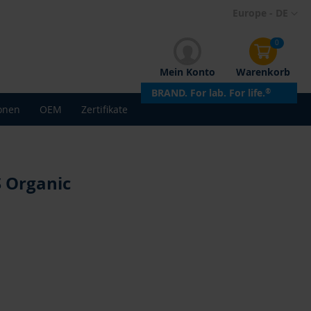
Direkt
Europe - DE
zum
Inhalt
0
Mein Konto
Warenkorb
BRAND. For lab. For life.
®
onen
OEM
Zertifikate
 Organic