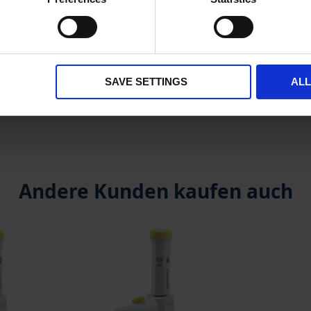
** Mindestbestellmenge
*** Unverbindliche Preisempfehlung ohne MwSt
verfügbar ab Lager
bald wieder verfügbar
SAVE SETTINGS
AL
Andere Kunden kaufen auch