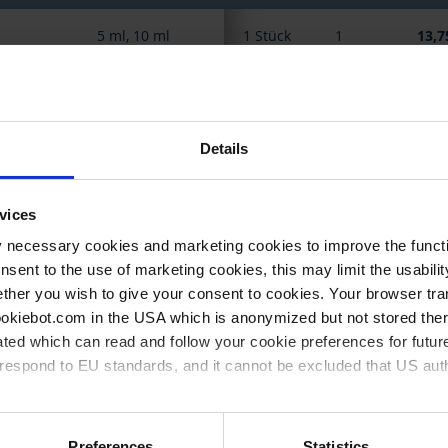
Gruppiert
5 ml, 10 ml
1 Stück
1
13,7
Produkte
-
Artikel
5 ml, 10 ml
1 Stück
1
12,7
25 ml, 50 ml, 100 ml
1 Stück
1
16,6
Details
25 ml, 50 ml, 100 ml
1 Stück
1
14,5
vices
y necessary cookies and marketing cookies to improve the functi
5 ml, 10 ml
1 Stück
1
73,1
onsent to the use of marketing cookies, this may limit the usabili
ther you wish to give your consent to cookies. Your browser tra
5 ml, 10 ml
1 Stück
1
72,2
cookiebot.com in the USA which is anonymized but not stored th
ted which can read and follow your cookie preferences for future
25 ml, 50 ml, 100 ml
1 Stück
1
75,8
rrespond to EU standards, and it cannot be excluded that US aut
25 ml, 50 ml, 100 ml
1 Stück
1
73,8
ies and the use of your personal data please visit our
privacy p
Preferences
Statistics