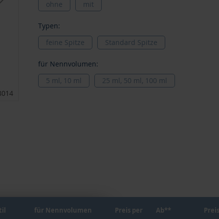
ohne
mit
Typen:
feine Spitze
Standard Spitze
für Nennvolumen:
5 ml, 10 ml
25 ml, 50 ml, 100 ml
8014
7081
il
für Nennvolumen
Preis per
Ab**
Prei