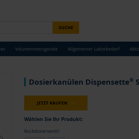
SUCHE
les
Volumenmessgeräte
Allgemeiner Laborbedarf
Akti
®
Dosierkanülen Dispensette
S
JETZT KAUFEN
Wählen Sie Ihr Produkt:
Rückdosierventil: