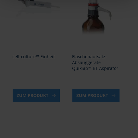
cell-culture™ Einheit
Flaschenaufsatz-
cel
Absauggeräte
QuikSip™ BT-Aspirator
ZUM PRODUKT
ZUM PRODUKT