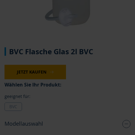
Zum
BVC Flasche Glas 2l BVC
Anfang
der
Bildergalerie
springen
JETZT KAUFEN
Wählen Sie Ihr Produkt:
geeignet für:
BVC
Modellauswahl