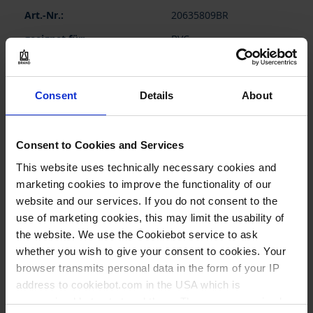
Gruppiert
20635809BR
Produkte
-
BVC
Artikel
1 Stück
1
Consent
Details
About
356,00 €
Consent to Cookies and Services
This website uses technically necessary cookies and
marketing cookies to improve the functionality of our
website and our services. If you do not consent to the
JETZT KAUFEN
use of marketing cookies, this may limit the usability of
ANFRAGEN
the website. We use the Cookiebot service to ask
whether you wish to give your consent to cookies. Your
browser transmits personal data in the form of your IP
Keine Optionen stehen
address to cookiebot.com in the USA which is
für diesen Artikel zur
anonymized but not stored there. Then an anonymized
Verfügung.