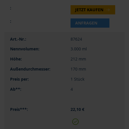
JETZT KAUFEN
ANFRAGEN
87624
3.000 ml
212 mm
170 mm
1 Stück
4
22,10 €