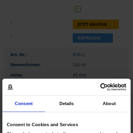
JETZT KAUFEN
ANFRAGEN
87612
250 ml
95 mm
77 mm
1 Stück
Consent
Details
About
6
Consent to Cookies and Services
2,90 €