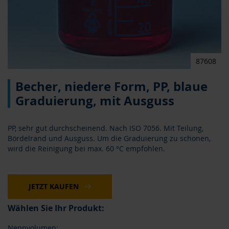
87608
Zum
Becher, niedere Form, PP, blaue
Anfang
der
Graduierung, mit Ausguss
Bildergalerie
springen
PP, sehr gut durchscheinend. Nach ISO 7056. Mit Teilung,
Bördelrand und Ausguss. Um die Graduierung zu schonen,
wird die Reinigung bei max. 60 °C empfohlen.
JETZT KAUFEN
Wählen Sie Ihr Produkt:
Nennvolumen: