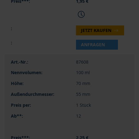
1,95 €
JETZT KAUFEN
ANFRAGEN
87608
100 ml
70 mm
55 mm
1 Stück
12
2,25 €