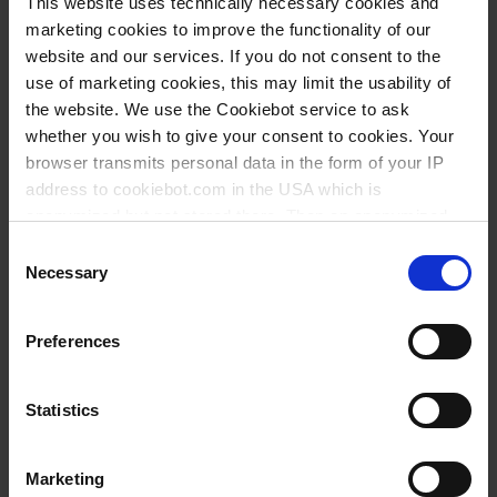
This website uses technically necessary cookies and
marketing cookies to improve the functionality of our
website and our services. If you do not consent to the
JETZT KAUFEN
use of marketing cookies, this may limit the usability of
the website. We use the Cookiebot service to ask
ANFRAGEN
whether you wish to give your consent to cookies. Your
browser transmits personal data in the form of your IP
address to cookiebot.com in the USA which is
87614
anonymized but not stored there. Then an anonymized
400 ml
and encrypted Cookie Key is created which can read and
Consent
follow your cookie preferences for future page visits. The
112 mm
Necessary
Selection
privacy level in the USA does not correspond to EU
87 mm
standards, and it cannot be excluded that US authorities
Preferences
1 Stück
access your data on US servers.
6
For more information on cookies and the use of your
Statistics
personal data please visit our
privacy policy
.
4,00 €
Marketing
Imprint
.