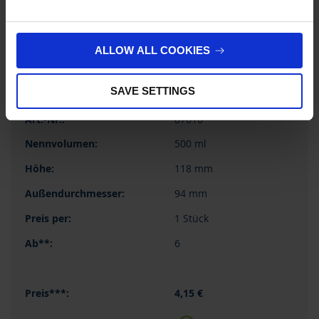
JETZT KAUFEN
ALLOW ALL COOKIES
ANFRAGEN
SAVE SETTINGS
87616
500 ml
118 mm
94 mm
1 Stück
6
4,15 €