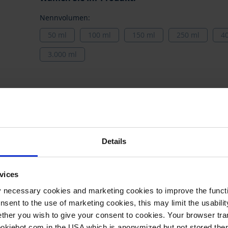
Nennvolumen:
50 ml
100 ml
150 ml
250 ml
4
3.000 ml
0641
Details
Außendurchmesser
Preis per
Ab**
Prei
vices
Gruppiert
y necessary cookies and marketing cookies to improve the functi
38 mm
1 Stück
10
9,5
Produkte
onsent to the use of marketing cookies, this may limit the usabili
-
Artikel
ther you wish to give your consent to cookies. Your browser tra
48 mm
1 Stück
10
9,6
cookiebot.com in the USA which is anonymized but not stored th