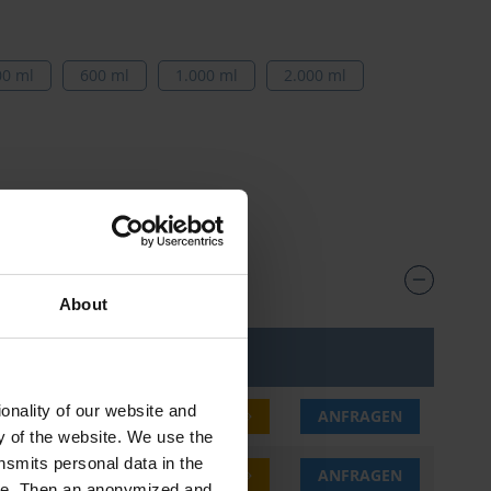
00 ml
600 ml
1.000 ml
2.000 ml
About
s***
onality of our website and
0 €
JETZT KAUFEN
ANFRAGEN
ty of the website. We use the
nsmits personal data in the
0 €
JETZT KAUFEN
ANFRAGEN
ere. Then an anonymized and