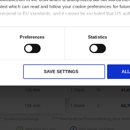
ted which can read and follow your cookie preferences for future
54 mm
1 Stück
10
10,1
rrespond to EU standards, and it cannot be excluded that US aut
60 mm
1 Stück
10
10,5
ies and the use of your personal data please visit our
privacy p
Preferences
Statistics
70 mm
1 Stück
10
12,7
80 mm
1 Stück
10
14,7
SAVE SETTINGS
AL
95 mm
1 Stück
10
23,0
120 mm
1 Stück
10
41,6
135 mm
1 Stück
2
83,7
** Mindestbestellmenge
*** Unverbindliche Preisempfehlung ohne MwSt
verfügbar ab Lager
bald wieder verfügbar