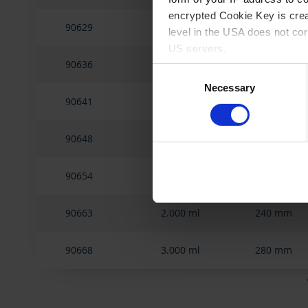
encrypted Cookie Key is crea
90629
150 ml
95 mm
level in the USA does not co
US servers.
90636
250 ml
120 mm
Consent
For more information on cook
Necessary
Selection
90641
400 ml
130 mm
Imprint
.
90648
600 ml
150 mm
90654
1.000 ml
180 mm
90663
2.000 ml
240 mm
90668
3.000 ml
280 mm