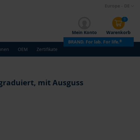
Direkt
Europe - DE
zum
Inhalt
0
Mein Konto
Warenkorb
BRAND. For lab. For life.
®
onen
OEM
Zertifikate
graduiert, mit Ausguss