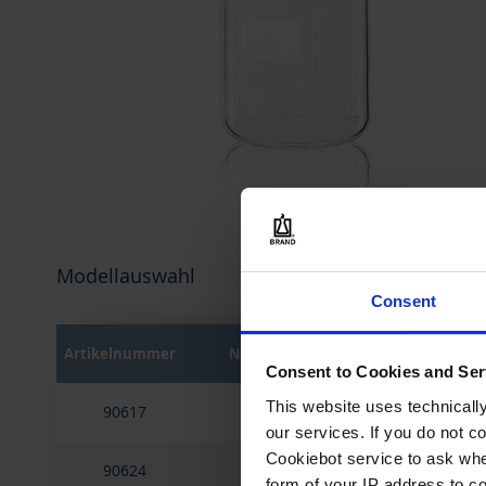
9
Zum
Anfang
Modellauswahl
der
Bildergalerie
Consent
springen
Artikelnummer
Nennvolumen
Höhe
Consent to Cookies and Ser
Gruppiert
This website uses technicall
90617
50 ml
70 mm
Produkte
our services. If you do not c
-
Artikel
Cookiebot service to ask whe
90624
100 ml
80 mm
form of your IP address to 