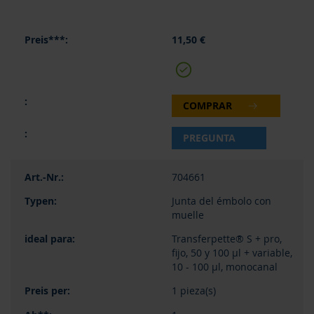
11,50 €
COMPRAR
PREGUNTA
704661
Junta del émbolo con
muelle
Transferpette® S + pro,
fijo, 50 y 100 µl + variable,
10 - 100 µl, monocanal
1 pieza(s)