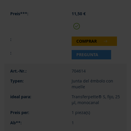
11,50 €
COMPRAR
PREGUNTA
704614
Junta del émbolo con
muelle
Transferpette® S, fijo, 25
µl, monocanal
1 pieza(s)
1