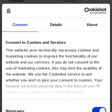
1 pieza(s)
1
Consent
Details
About
11,50 €
Consent to Cookies and Services
COMPRAR
This website uses technically necessary cookies and
marketing cookies to improve the functionality of our
PREGUNTA
website and our services. If you do not consent to the
use of marketing cookies, this may limit the usability of
the website. We use the Cookiebot service to ask
704663
whether you wish to give your consent to cookies. Your
Junta del émbolo con
browser transmits personal data in the form of your IP
muelle
address to cookiebot.com in the USA which is
Transferpette® S + pro +
anonymized but not stored there. Then an anonymized
electronic, fijo, 500 y 1.000
and encrypted Cookie Key is created which can read and
Consent
µl, variable, 50/100-1.000
follow your cookie preferences for future page visits. The
Necessary
Selection