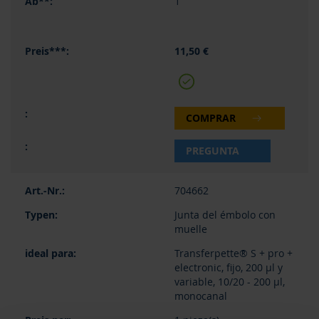
1
11,50 €
COMPRAR
PREGUNTA
704662
Junta del émbolo con
muelle
Transferpette® S + pro +
electronic, fijo, 200 µl y
variable, 10/20 - 200 µl,
monocanal