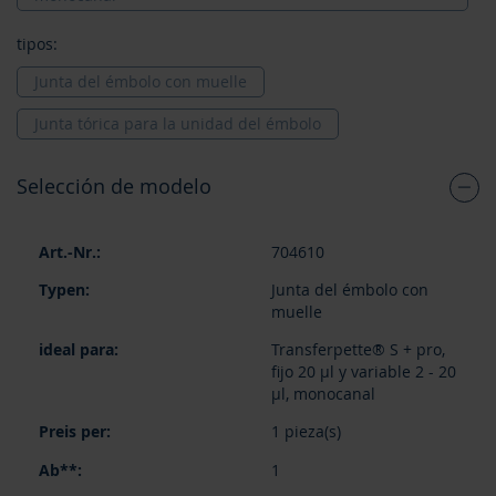
tipos:
Junta del émbolo con muelle
Junta tórica para la unidad del émbolo
Selección de modelo
Elementos
704610
de
artículos
Junta del émbolo con
agrupados
muelle
Transferpette® S + pro,
fijo 20 µl y variable 2 - 20
µl, monocanal
1 pieza(s)
1