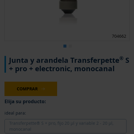
704662
Saltar
®
Junta y arandela Transferpette
S
al
comienzo
+ pro + electronic, monocanal
de
la
galería
de
COMPRAR
imágenes
Elija su producto:
ideal para:
Transferpette® S + pro, fijo 20 µl y variable 2 - 20 µl,
monocanal