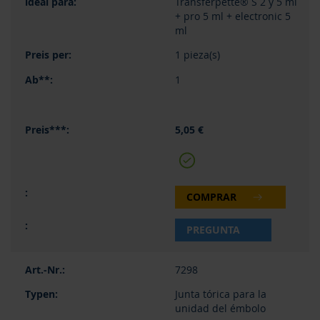
Transferpette® S 2 y 5 ml
+ pro 5 ml + electronic 5
ml
1 pieza(s)
1
5,05 €
COMPRAR
PREGUNTA
7298
Junta tórica para la
unidad del émbolo