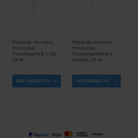
Pipeta de microlitro
Pipeta de microlitro
Se
monocanal
monocanal
Tr
Transferpette® S, fija,
Transferpette® pro,
va
DE-M
variable, DE-M
VER PRODUCTO
VER PRODUCTO