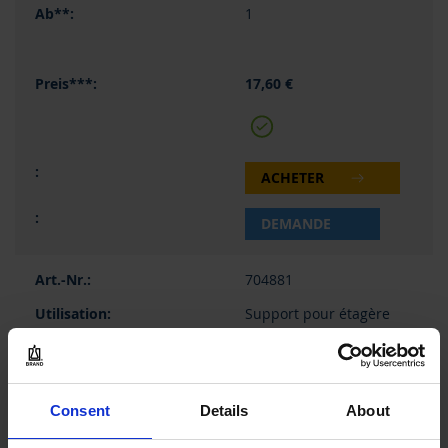
1
17,60 €
ACHETER
DEMANDE
704881
Support pour étagère
(pour 1 instrument)
Transferpette® pro,
mono- et multicanaux
Consent
Details
About
-