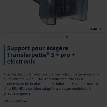
2
704813
Skip
Support pour étagère
to
the
®
Transferpette
S + pro +
beginning
electronic
of
the
images
Avec les supports, vous positionnez votre pipette monocanal
gallery
ou multicanaux de BRAND en toute sécurité et en
économisant de la place dans le laboratoire. Vous trouverez
chez BRAND la solution adaptée à chaque modèle et à
chaque exigence :
Les supports
...