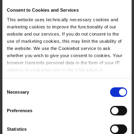
PC
Consent to Cookies and Services
1 pièce
This website uses technically necessary cookies and
1
marketing cookies to improve the functionality of our
website and our services. If you do not consent to the
use of marketing cookies, this may limit the usability of
11,00 €
the website. We use the Cookiebot service to ask
whether you wish to give your consent to cookies. Your
browser transmits personal data in the form of your IP
address to cookiebot.com in the USA which is
ACHETER
anonymized but not stored there. Then an anonymized
and encrypted Cookie Key is created which can read and
Consent
DEMANDE
follow your cookie preferences for future page visits. The
Necessary
Selection
privacy level in the USA does not correspond to EU
704882
standards, and it cannot be excluded that US authorities
Preferences
access your data on US servers.
Support mural (pour 1
instrument)
For more information on cookies and the use of your
Statistics
Transferpette® pro,