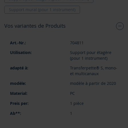
Support mural (pour 1 instrument)
Vos variantes de Produits
Articles
704811
du
produit
Support pour étagère
groupé
(pour 1 instrument)
Transferpette® S, mono-
et multicanaux
modèle à partir de 2020
PC
1 pièce
1