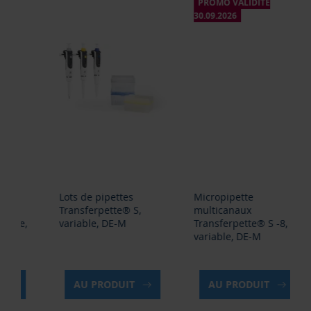
PROMO VALIDITÉ
P
30.09.2026
30.
Lots de pipettes
Micropipette
Mi
Transferpette® S,
multicanaux
mu
variable, DE-M
Transferpette® S -8,
Tr
variable, DE-M
va
AU PRODUIT
AU PRODUIT