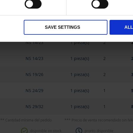
NS 14/23
1 pieza(s)
2
NS 14/23
1 pieza(s)
2
SAVE SETTINGS
AL
NS 14/23
1 pieza(s)
2
NS 14/23
1 pieza(s)
2
NS 19/26
1 pieza(s)
2
NS 24/29
1 pieza(s)
1
NS 29/32
1 pieza(s)
1
** Cantidad mínima del pedido
*** Precio de venta recomendado sin IVA
disponible en stock
pronto disponible