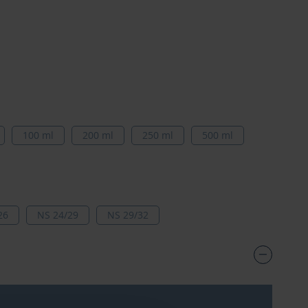
100 ml
200 ml
250 ml
500 ml
26
NS 24/29
NS 29/32