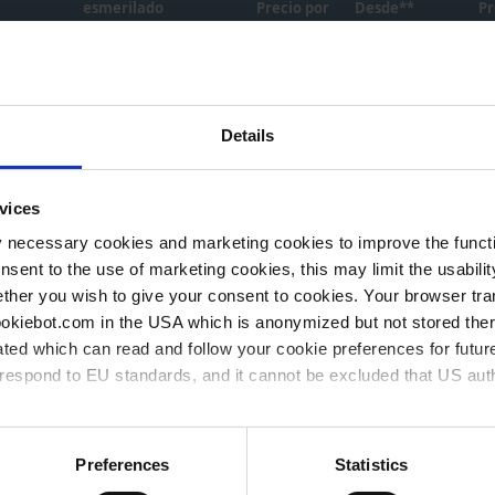
esmerilado
Precio por
Desde**
Pr
Elementos
de
NS 10/19
1 pieza(s)
2
artículos
agrupados
Details
NS 10/19
1 pieza(s)
2
vices
NS 12/21
1 pieza(s)
2
y necessary cookies and marketing cookies to improve the functi
onsent to the use of marketing cookies, this may limit the usabili
NS 10/19
1 pieza(s)
2
ther you wish to give your consent to cookies. Your browser tra
cookiebot.com in the USA which is anonymized but not stored th
ted which can read and follow your cookie preferences for future
NS 10/19
1 pieza(s)
2
rrespond to EU standards, and it cannot be excluded that US aut
NS 12/21
1 pieza(s)
2
ies and the use of your personal data please visit our
privacy p
Preferences
Statistics
NS 12/21
1 pieza(s)
2