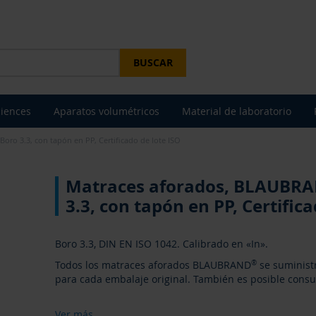
BUSCAR
ciences
Aparatos volumétricos
Material de laboratorio
ro 3.3, con tapón en PP, Certificado de lote ISO
Matraces aforados, BLAUBR
3.3, con tapón en PP, Certifica
Boro 3.3, DIN EN ISO 1042. Calibrado en «In».
Todos los matraces aforados BLAUBRAND
®
se suministr
para cada embalaje original. También es posible consul
Ver más