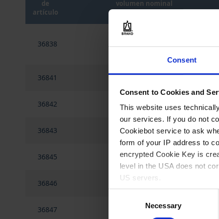
de
volumen nominal
artículo
Elementos
de
36838
5 ml
artículos
agrupados
Consent
36841
25 ml
Consent to Cookies and Ser
36842
25 ml
This website uses technicall
our services. If you do not c
36843
10 ml
Cookiebot service to ask whe
form of your IP address to 
encrypted Cookie Key is crea
36845
20 ml
level in the USA does not co
US servers.
36846
20 ml
Consent
For more information on cook
Necessary
Selection
36847
50 ml