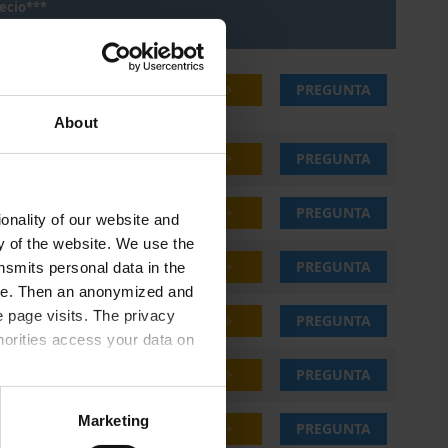
ecio***
19,30 €
COMPRAR
PREGUNTA
About
19,70 €
COMPRAR
PREGUNTA
19,90 €
COMPRAR
PREGUNTA
onality of our website and
ty of the website. We use the
19,50 €
COMPRAR
PREGUNTA
nsmits personal data in the
ere. Then an anonymized and
 page visits. The privacy
19,90 €
COMPRAR
PREGUNTA
horities access your data on
20,25 €
COMPRAR
PREGUNTA
olicy
.
Marketing
21,90 €
COMPRAR
PREGUNTA