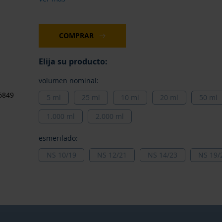
COMPRAR
Elija su producto:
volumen nominal:
6849
5 ml
25 ml
10 ml
20 ml
50 ml
1.000 ml
2.000 ml
esmerilado:
NS 10/19
NS 12/21
NS 14/23
NS 19/