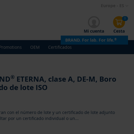
Ir
Europe - ES
al
contenido
0
Mi cuenta
Cesta
BRAND. For lab. For life.
®
Promotions
OEM
Certificados
®
AND
ETERNA, clase A, DE-M, Boro
do de lote ISO
an con el número de lote y un certificado de lote adjunto
tar por un certificado individual o un
...