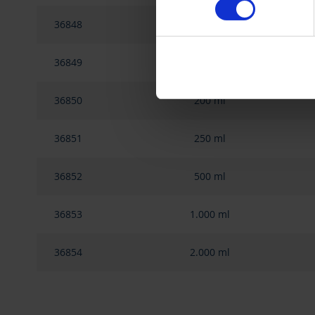
Imprint
.
36848
50 ml
36849
100 ml
36850
200 ml
36851
250 ml
36852
500 ml
36853
1.000 ml
36854
2.000 ml