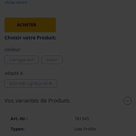
show more
ACHETER
Choisir votre Produit:
couleur:
transparent
blanc
adapté à:
Roche® Lightcycler®
Vos variantes de Produits
Articles
781345
du
produit
Low Profile
groupé