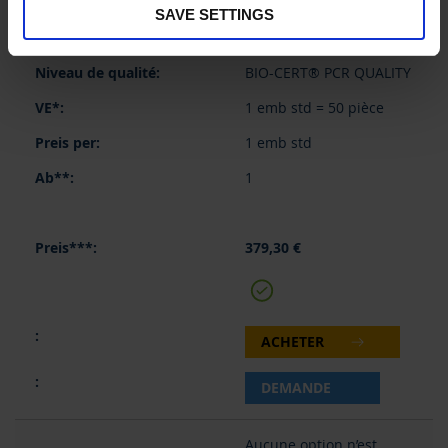
P24, A24
SAVE SETTINGS
cadre complet
BIO-CERT® PCR QUALITY
1 emb std = 50 pièce
1 emb std
1
379,30 €
ACHETER
DEMANDE
Aucune option n’est