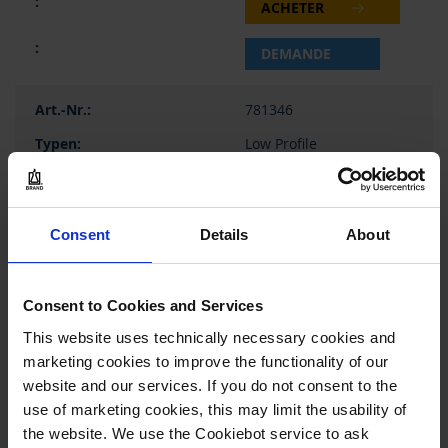
ACHETER
DEMANDE
781346
Low Profile
transparent
Consent
Details
About
0,03 ml
A24
Consent to Cookies and Services
cadre complet
This website uses technically necessary cookies and
BIO-CERT® PCR QUALITY
marketing cookies to improve the functionality of our
website and our services. If you do not consent to the
1 emb std = 50 pièce
use of marketing cookies, this may limit the usability of
1 emb std
the website. We use the Cookiebot service to ask