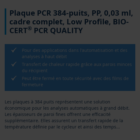
Skip
Plaque PCR 384-puits, PP, 0,03 ml,
to
the
cadre complet, Low Profile, BIO-
beginning
®
CERT
PCR QUALITY
of
the
images
gallery
Pour des applications dans l'automatisation et des
analyses à haut débit
Transfert de chaleur rapide grâce aux parois minces
du récipient
Peut être fermé en toute sécurité avec des films de
fermeture
Les plaques à 384 puits représentent une solution
économique pour les analyses automatiques à grand débit.
Les épaisseurs de paroi fines offrent une efficacité
supplémentaire. Elles assurent un transfert rapide de la
température définie par le cycleur et ainsi des temps
...