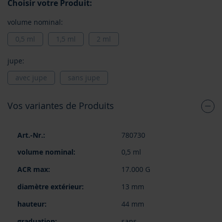
Choisir votre Produit:
volume nominal:
0,5 ml
1,5 ml
2 ml
jupe:
avec jupe
sans jupe
Vos variantes de Produits
Articles
780730
du
produit
0,5 ml
groupé
17.000 G
13 mm
44 mm
sans