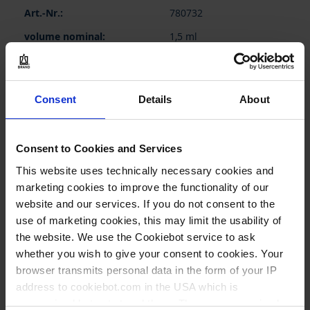
780732
1,5 ml
20.000 G
13 mm
Consent
Details
About
44 mm
à 1,0 ml
Consent to Cookies and Services
sans jupe
This website uses technically necessary cookies and
1.000 pièce
marketing cookies to improve the functionality of our
website and our services. If you do not consent to the
1000
use of marketing cookies, this may limit the usability of
the website. We use the Cookiebot service to ask
whether you wish to give your consent to cookies. Your
114,50 €
browser transmits personal data in the form of your IP
address to cookiebot.com in the USA which is
anonymized but not stored there. Then an anonymized