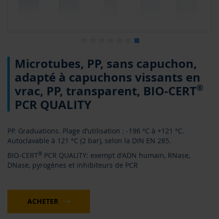
0
Skip
Microtubes, PP, sans capuchon,
to
the
adapté à capuchons vissants en
beginning
®
vrac, PP, transparent, BIO-CERT
of
the
PCR QUALITY
images
gallery
PP. Graduations. Plage d’utilisation : -196 °C à +121 °C.
Autoclavable à 121 °C (2 bar), selon la DIN EN 285.
BIO-CERT
®
PCR QUALITY: exempt d'ADN humain, RNase,
DNase, pyrogènes et inhibiteurs de PCR
ACHETER