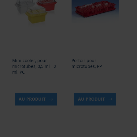
Mini cooler, pour
Portoir pour
Mi
microtubes, 0,5 ml - 2
microtubes, PP
mic
ml, PC
ml
AU PRODUIT
AU PRODUIT