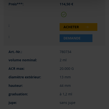
114,50 €
ACHETER
DEMANDE
780734
2 ml
20.000 G
13 mm
44 mm
à 1,2 ml
sans jupe