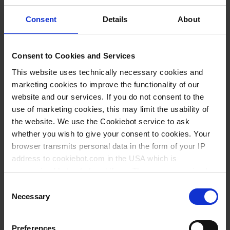
Consent
Details
About
6,70 €
Consent to Cookies and Services
This website uses technically necessary cookies and
COMPRAR
marketing cookies to improve the functionality of our
website and our services. If you do not consent to the
PREGUNTA
use of marketing cookies, this may limit the usability of
the website. We use the Cookiebot service to ask
whether you wish to give your consent to cookies. Your
137617
browser transmits personal data in the form of your IP
38 mm
address to cookiebot.com in the USA which is
10 mm
anonymized but not stored there. Then an anonymized
and encrypted Cookie Key is created which can read and
Consent
11 mm
follow your cookie preferences for future page visits. The
Necessary
Selection
1 pieza(s)
privacy level in the USA does not correspond to EU
standards, and it cannot be excluded that US authorities
10
Preferences