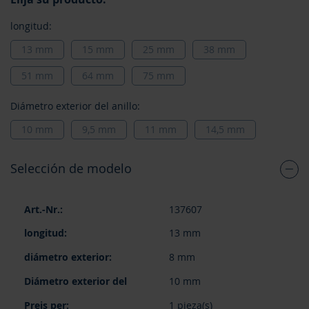
longitud:
13 mm
15 mm
25 mm
38 mm
51 mm
64 mm
75 mm
Diámetro exterior del anillo:
10 mm
9,5 mm
11 mm
14,5 mm
Selección de modelo
Elementos
137607
de
artículos
13 mm
agrupados
8 mm
10 mm
1 pieza(s)