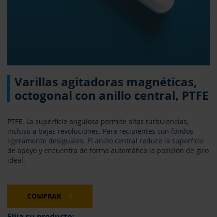
Saltar
Varillas agitadoras magnéticas,
al
comienzo
octogonal con anillo central, PTFE
de
la
galería
PTFE. La superficie angulosa permite altas turbulencias,
de
incluso a bajas revoluciones. Para recipientes con fondos
imágenes
ligeramente desiguales. El anillo central reduce la superficie
de apoyo y encuentra de forma automática la posición de giro
ideal.
COMPRAR
Elija su producto: