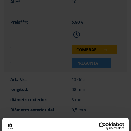
10
5,80 €
COMPRAR
PREGUNTA
137615
38 mm
8 mm
9,5 mm
1 pieza(s)
10