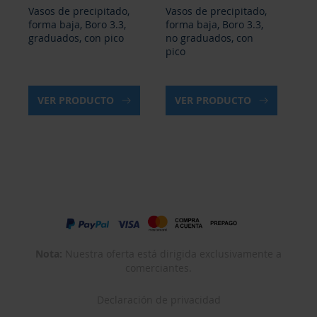
Vasos de precipitado,
Vasos de precipitado,
Va
forma baja, Boro 3.3,
forma baja, PP,
fo
no graduados, con
graduación azul, con
gr
pico
pico
pi
VER PRODUCTO
VER PRODUCTO
Nota:
Nuestra oferta está dirigida exclusivamente a
comerciantes.
Declaración de privacidad