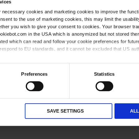
agrupados
vices
1.000
y necessary cookies and marketing cookies to improve the functi
 art.-no. 114750/114760
1000
pieza(s)
onsent to the use of marketing cookies, this may limit the usabili
ther you wish to give your consent to cookies. Your browser tra
** Cantidad mínima del pedido
*** Precio de venta recomendado sin IVA
cookiebot.com in the USA which is anonymized but not stored th
disponible en stock
pronto disponible
ted which can read and follow your cookie preferences for future
rrespond to EU standards, and it cannot be excluded that US aut
ies and the use of your personal data please visit our
privacy p
Preferences
Statistics
Otros clientes también compra
SAVE SETTINGS
AL