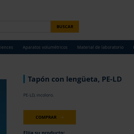
BUSCAR
ciences
Aparatos volumétricos
Material de laboratorio
Tapón con lengüeta, PE-LD
PE-LD, incoloro.
COMPRAR
Elija su producto: