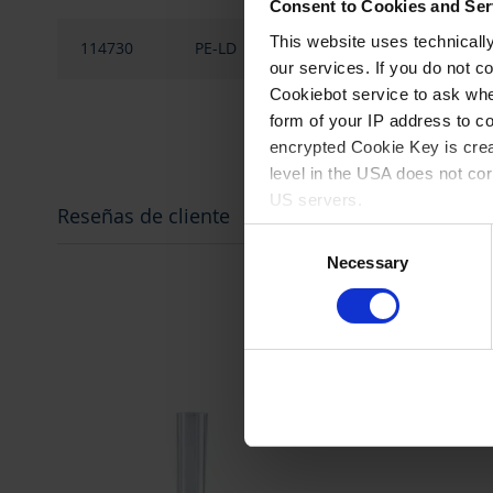
agrupados
Consent to Cookies and Ser
This website uses technicall
114730
PE-LD
para tubo de ensayo
our services. If you do not c
Cookiebot service to ask whe
form of your IP address to 
encrypted Cookie Key is crea
level in the USA does not co
US servers.
Reseñas de cliente
Consent
For more information on cook
Necessary
Selection
Imprint
.