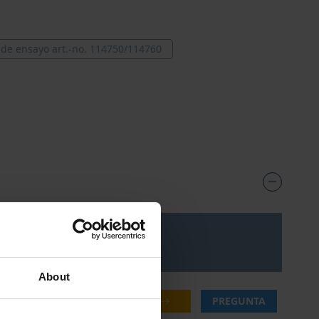
 de ensayo art.-no. 114750/114760
Precio***
About
29,55 €
COMPRAR
PREGUNTA