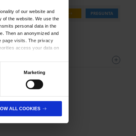
onality of our website and
28,80 €
COMPRAR
PREGUNTA
ty of the website. We use the
nsmits personal data in the
ere. Then an anonymized and
 page visits. The privacy
horities access your data on
olicy
.
Marketing
n
LOW ALL COOKIES