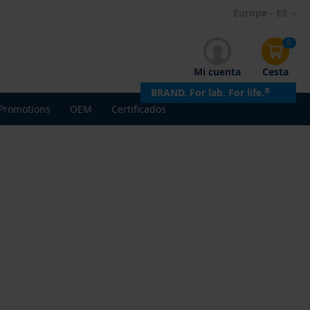
Ir
Europe - ES
al
contenido
0
Mi cuenta
Cesta
BRAND. For lab. For life.
®
Promotions
OEM
Certificados