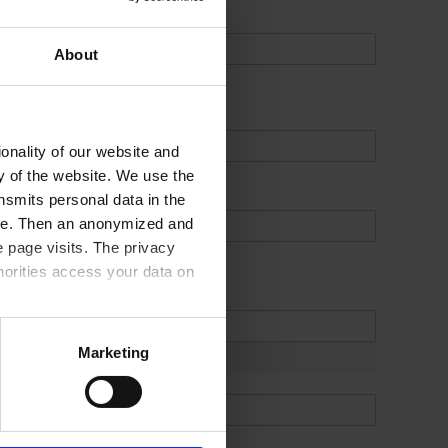
About
onality of our website and
ty of the website. We use the
nsmits personal data in the
ere. Then an anonymized and
 page visits. The privacy
horities access your data on
olicy
.
Marketing