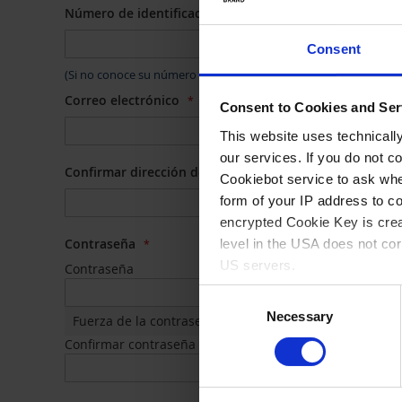
Número de identificación fiscal / N.º de IVA
Consent
(Si no conoce su número de identificación fiscal, introduzca «0
Correo electrónico
Consent to Cookies and Ser
This website uses technicall
our services. If you do not c
Confirmar dirección de correo electrónico
Cookiebot service to ask whe
form of your IP address to 
encrypted Cookie Key is crea
Contraseña
level in the USA does not co
US servers.
Contraseña
Consent
For more information on cook
Necessary
Selection
Fuerza de la contraseña:
Sin contraseña
Confirmar contraseña
Imprint
.