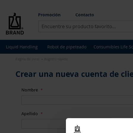
Promoción
Contacto
Buscar
Liquid Handling
Robot de pipeteado
Consumibles Life S
Página de inicio
Registro rápido
Crear una nueva cuenta de cli
Nombre
Apellido