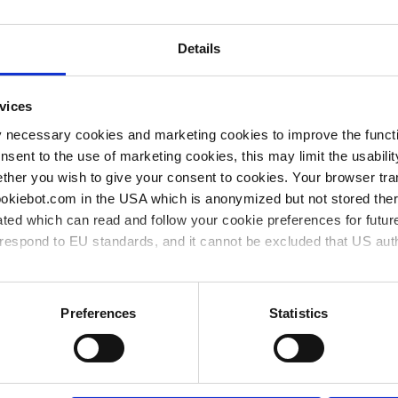
Details
». Puede continuar con el proceso de pago.)
vices
y necessary cookies and marketing cookies to improve the functi
onsent to the use of marketing cookies, this may limit the usabili
ther you wish to give your consent to cookies. Your browser tra
cookiebot.com in the USA which is anonymized but not stored th
ted which can read and follow your cookie preferences for future
rrespond to EU standards, and it cannot be excluded that US aut
ies and the use of your personal data please visit our
privacy p
Preferences
Statistics