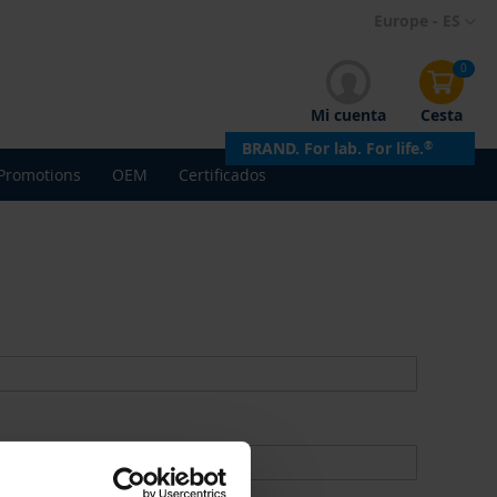
Ir
Europe - ES
al
contenido
0
Mi cuenta
Cesta
BRAND. For lab. For life.
®
Promotions
OEM
Certificados