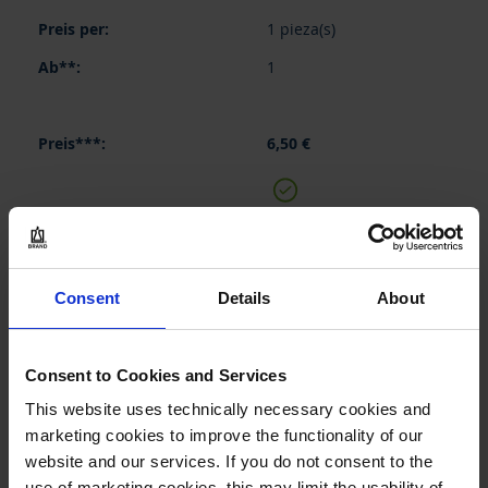
1 pieza(s)
1
6,50 €
COMPRAR
PREGUNTA
Consent
Details
About
11511
Consent to Cookies and Services
para bureta 25 ml
This website uses technically necessary cookies and
claro
marketing cookies to improve the functionality of our
website and our services. If you do not consent to the
1 pieza(s)
use of marketing cookies, this may limit the usability of