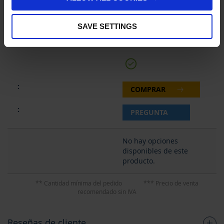
1
SAVE SETTINGS
6,50 €
COMPRAR
PREGUNTA
No hay opciones
disponibles de este
producto.
** Cantidad mínima del pedido
*** Precio de venta
recomendado sin IVA
Reseñas de cliente