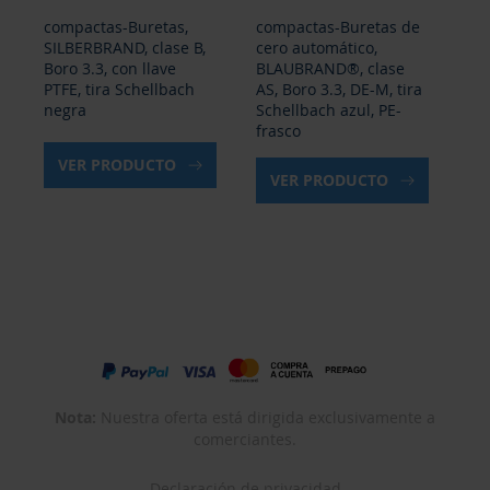
compactas-Buretas,
compactas-Buretas de
co
SILBERBRAND, clase B,
cero automático,
ce
Boro 3.3, con llave
BLAUBRAND®, clase
SI
PTFE, tira Schellbach
AS, Boro 3.3, DE-M, tira
Bor
negra
Schellbach azul, PE-
Sc
frasco
fr
VER PRODUCTO
VER PRODUCTO
Nota:
Nuestra oferta está dirigida exclusivamente a
comerciantes.
Declaración de privacidad