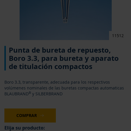
11512
Saltar
Punta de bureta de repuesto,
al
comienzo
Boro 3.3, para bureta y aparato
de
de titulación compactos
la
galería
de
Boro 3.3, transparente, adecuada para los respectivos
imágenes
volúmenes nominales de las buretas compactas automaticas
BLAUBRAND
®
y SILBERBRAND
COMPRAR
Elija su producto: