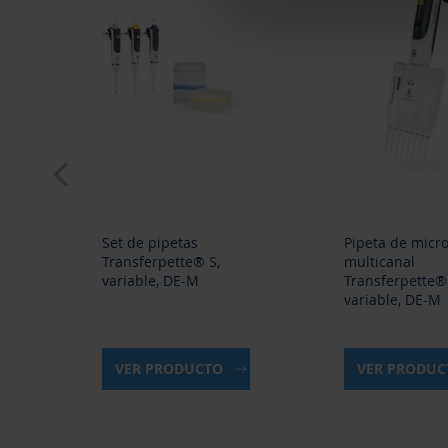
prev
Set de pipetas
Pipeta de micro
Transferpette® S,
multicanal
,
variable, DE-M
Transferpette® 
variable, DE-M
VER PRODUCTO
VER PRODU