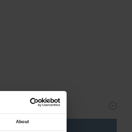
About
ecio***