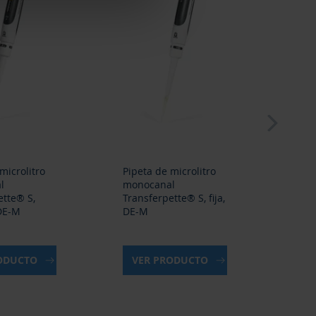
next
microlitro
Pipeta de microlitro
Set 
l
monocanal
Tran
ette® S,
Transferpette® S, fija,
vari
 DE-M
DE-M
RODUCTO
VER PRODUCTO
VE