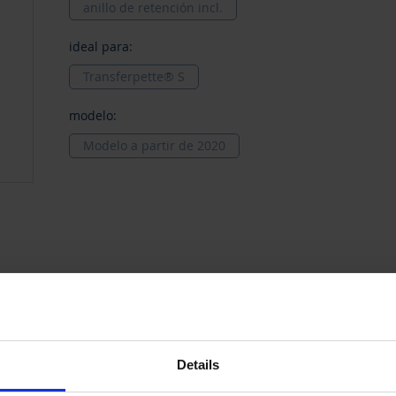
anillo de retención incl.
ideal para:
Transferpette® S
modelo:
Modelo a partir de 2020
Details
modelo
Precio por
Desde**
Pr