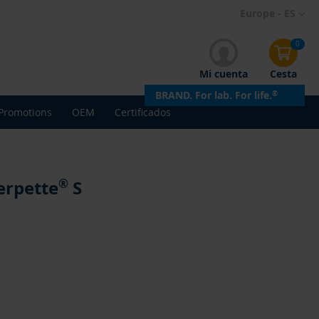
Ir
Europe - ES
al
contenido
0
Mi cuenta
Cesta
BRAND. For lab. For life.
®
Promotions
OEM
Certificados
®
erpette
S