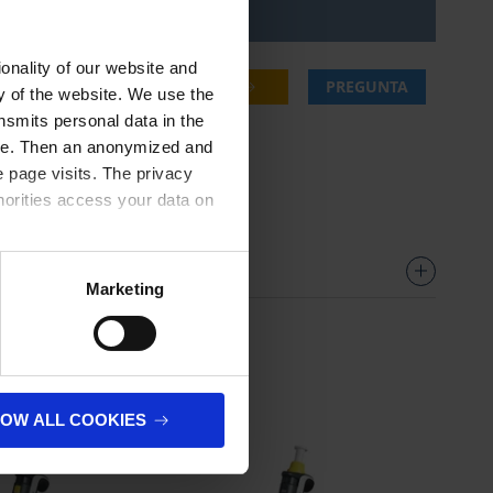
onality of our website and
4,75 €
COMPRAR
PREGUNTA
ty of the website. We use the
nsmits personal data in the
ere. Then an anonymized and
 page visits. The privacy
horities access your data on
olicy
.
Marketing
n
LOW ALL COOKIES