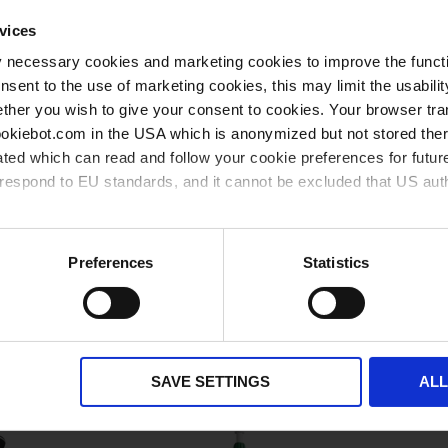
vices
Elementos
y necessary cookies and marketing cookies to improve the functi
de
 S
Modelo a partir de 2020
1 pieza(s)
1
artículos
onsent to the use of marketing cookies, this may limit the usabili
agrupados
ther you wish to give your consent to cookies. Your browser tra
cookiebot.com in the USA which is anonymized but not stored th
** Cantidad mínima del pedido
*** Precio de venta recomendado sin IVA
ted which can read and follow your cookie preferences for future
disponible en stock
pronto disponible
rrespond to EU standards, and it cannot be excluded that US aut
ies and the use of your personal data please visit our
privacy p
Preferences
Statistics
Otros clientes también compra
SAVE SETTINGS
AL
.09.2026
ACCIÓN HASTA EL 30.09.2026