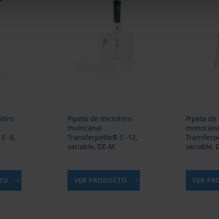
litro
Pipeta de microlitro
Pipeta de 
multicanal
monocana
S -8,
Transferpette® S -12,
Transferp
variable, DE-M
variable,
CTO
VER PRODUCTO
VER P