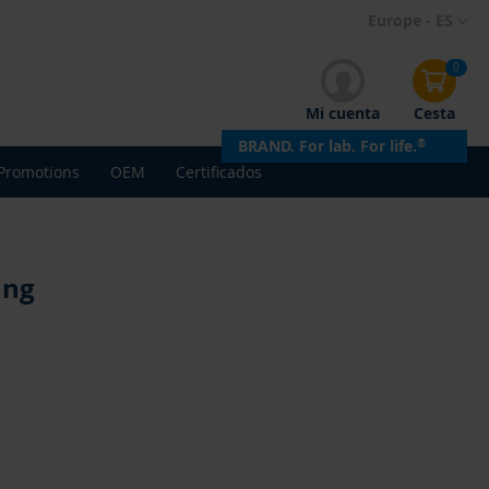
Ir
Europe - ES
al
contenido
0
Mi cuenta
Cesta
BRAND. For lab. For life.
®
Promotions
OEM
Certificados
ang