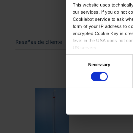
agrupados
This website uses technicall
our services. If you do not c
Cookiebot service to ask whe
form of your IP address to 
encrypted Cookie Key is crea
level in the USA does not co
Reseñas de cliente
US servers.
Consent
For more information on cook
Necessary
Selection
Imprint
.