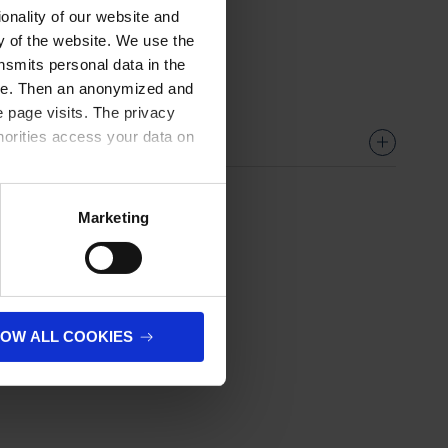
onality of our website and
ty of the website. We use the
nsmits personal data in the
ere. Then an anonymized and
 page visits. The privacy
horities access your data on
olicy
.
Marketing
n
LOW ALL COOKIES