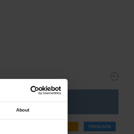
ecio***
About
23,70 €
COMPRAR
PREGUNTA