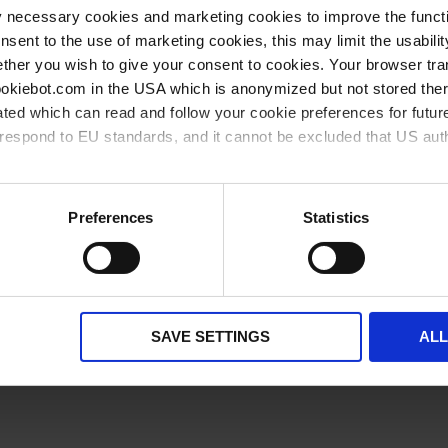
agrupados
y necessary cookies and marketing cookies to improve the functi
** Cantidad mínima del pedido
*** Precio de venta recomendado sin IVA
onsent to the use of marketing cookies, this may limit the usabili
ther you wish to give your consent to cookies. Your browser tra
disponible en stock
pronto disponible
cookiebot.com in the USA which is anonymized but not stored th
ted which can read and follow your cookie preferences for future
rrespond to EU standards, and it cannot be excluded that US aut
ies and the use of your personal data please visit our
privacy p
Preferences
Statistics
Otros clientes también compra
SAVE SETTINGS
AL