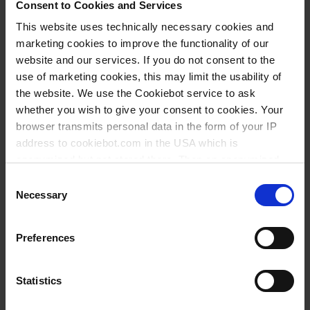
Consent to Cookies and Services
This website uses technically necessary cookies and
marketing cookies to improve the functionality of our
COMPRAR
website and our services. If you do not consent to the
use of marketing cookies, this may limit the usability of
PREGUNTA
the website. We use the Cookiebot service to ask
whether you wish to give your consent to cookies. Your
956979
browser transmits personal data in the form of your IP
address to cookiebot.com in the USA which is
100 ml
anonymized but not stored there. Then an anonymized
NS 14/23
and encrypted Cookie Key is created which can read and
Consent
follow your cookie preferences for future page visits. The
Necessary
cuello estrecho
Selection
privacy level in the USA does not correspond to EU
0,08 ml
standards, and it cannot be excluded that US authorities
Preferences
access your data on US servers.
13±1 mm
con tapón vidrio
For more information on cookies and the use of your
Statistics
personal data please visit our
privacy policy
.
clase A