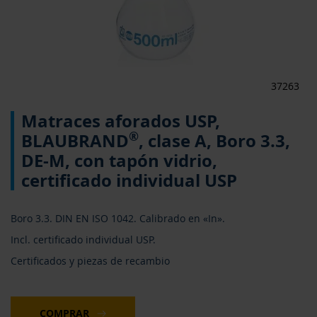
37263
Saltar
Matraces aforados USP,
al
comienzo
®
BLAUBRAND
, clase A, Boro 3.3,
de
DE-M, con tapón vidrio,
la
galería
certificado individual USP
de
imágenes
Boro 3.3. DIN EN ISO 1042. Calibrado en «In».
Incl. certificado individual USP.
Certificados y piezas de recambio
COMPRAR