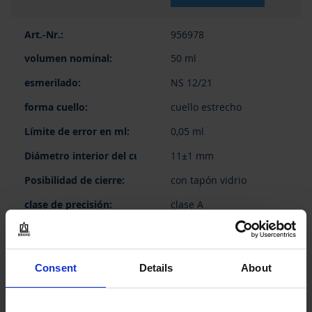
956978
50 ml
NS 12/21
cuello estrecho
0,05 ml
11±1 mm
con tapón vidrio
clase A
1 pieza(s)
1
Consent
Details
About
52,15 €