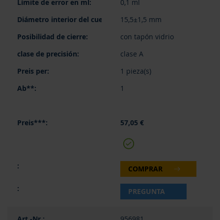
0,1 ml
15,5±1,5 mm
con tapón vidrio
clase A
1 pieza(s)
1
57,05 €
COMPRAR
PREGUNTA
956981