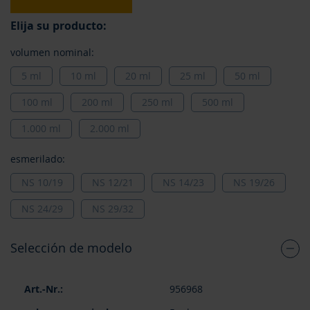
Elija su producto:
volumen nominal:
5 ml
10 ml
20 ml
25 ml
50 ml
100 ml
200 ml
250 ml
500 ml
1.000 ml
2.000 ml
esmerilado:
NS 10/19
NS 12/21
NS 14/23
NS 19/26
NS 24/29
NS 29/32
Selección de modelo
Elementos
956968
de
artículos