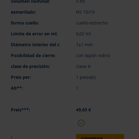
5 ml
agrupados
NS 10/19
cuello estrecho
0,02 ml
7±1 mm
con tapón vidrio
clase A
1 pieza(s)
1
49,65 €
COMPRAR