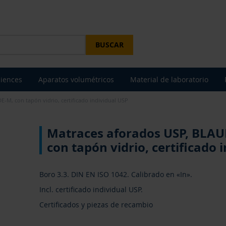
BUSCAR
ciences
Aparatos volumétricos
Material de laboratorio
-M, con tapón vidrio, certificado individual USP
Matraces aforados USP, BL
con tapón vidrio, certificado 
Boro 3.3. DIN EN ISO 1042. Calibrado en «In».
Incl. certificado individual USP.
Certificados y piezas de recambio