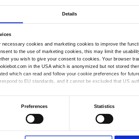
Elementos
Details
de
con tapón
artículos
7±1 mm
clase A
1 pieza(s)
1
vidrio
agrupados
vices
y necessary cookies and marketing cookies to improve the functi
con tapón
7±1 mm
clase A
1 pieza(s)
1
vidrio
onsent to the use of marketing cookies, this may limit the usabili
ther you wish to give your consent to cookies. Your browser tra
con tapón
7±1 mm
clase A
1 pieza(s)
1
cookiebot.com in the USA which is anonymized but not stored th
vidrio
ted which can read and follow your cookie preferences for future
con tapón
rrespond to EU standards, and it cannot be excluded that US aut
9±1 mm
clase A
1 pieza(s)
1
vidrio
con tapón
11±1 mm
clase A
1 pieza(s)
1
vidrio
ies and the use of your personal data please visit our
privacy p
Preferences
Statistics
con tapón
13±1 mm
clase A
1 pieza(s)
1
vidrio
15,5±1,5
con tapón
clase A
1 pieza(s)
1
mm
vidrio