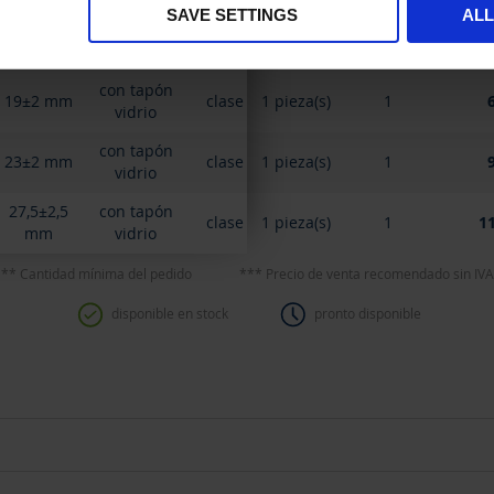
SAVE SETTINGS
AL
15,5±1,5
con tapón
clase A
1 pieza(s)
1
mm
vidrio
con tapón
19±2 mm
clase A
1 pieza(s)
1
vidrio
con tapón
23±2 mm
clase A
1 pieza(s)
1
vidrio
27,5±2,5
con tapón
clase A
1 pieza(s)
1
11
mm
vidrio
** Cantidad mínima del pedido
*** Precio de venta recomendado sin IVA
disponible en stock
pronto disponible