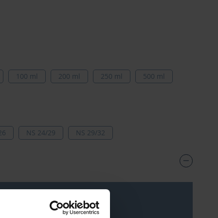
100 ml
200 ml
250 ml
500 ml
26
NS 24/29
NS 29/32
ecio***