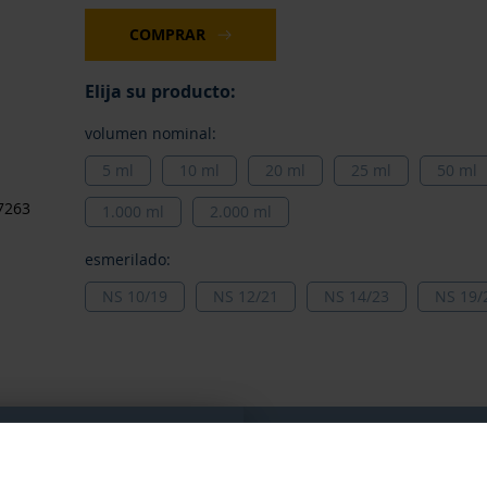
COMPRAR
Elija su producto:
volumen nominal:
5 ml
10 ml
20 ml
25 ml
50 ml
7263
1.000 ml
2.000 ml
esmerilado:
NS 10/19
NS 12/21
NS 14/23
NS 19/
Diámetro
Posibilidad
clase de
interior
Precio por
Desde**
Pr
de cierre
precisión
del cuello