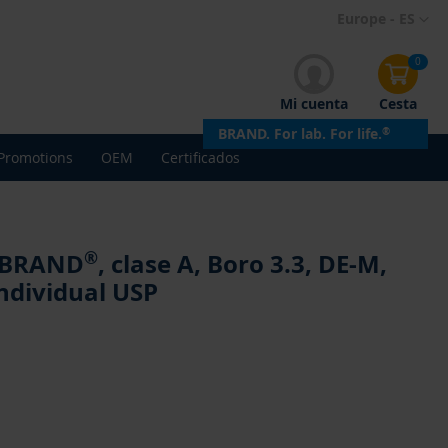
Ir
Europe - ES
al
contenido
0
Mi cuenta
Cesta
BRAND. For lab. For life.
®
Promotions
OEM
Certificados
®
AUBRAND
, clase A, Boro 3.3, DE-M,
individual USP