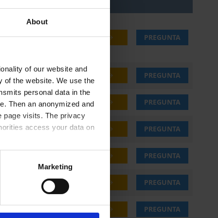
About
49,65 €
COMPRAR
PREGUNTA
onality of our website and
50,05 €
COMPRAR
PREGUNTA
ty of the website. We use the
nsmits personal data in the
50,00 €
COMPRAR
PREGUNTA
ere. Then an anonymized and
 page visits. The privacy
horities access your data on
50,00 €
COMPRAR
PREGUNTA
52,15 €
COMPRAR
PREGUNTA
olicy
.
Marketing
54,25 €
COMPRAR
PREGUNTA
57,05 €
COMPRAR
PREGUNTA