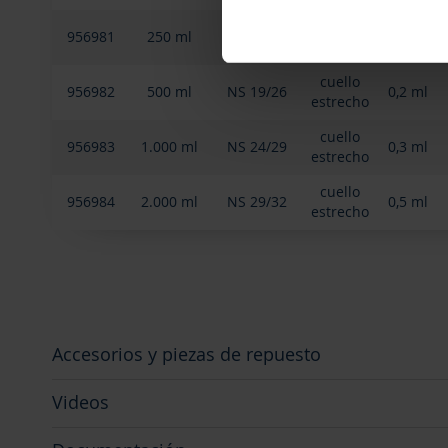
cuello
956981
250 ml
NS 14/23
0,12 ml
estrecho
cuello
956982
500 ml
NS 19/26
0,2 ml
estrecho
cuello
956983
1.000 ml
NS 24/29
0,3 ml
estrecho
cuello
956984
2.000 ml
NS 29/32
0,5 ml
estrecho
Accesorios y piezas de repuesto
Videos