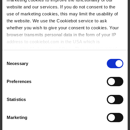
website and our services. If you do not consent to the
use of marketing cookies, this may limit the usability of
PREGUNTA
the website. We use the Cookiebot service to ask
whether you wish to give your consent to cookies. Your
Elija su producto:
browser transmits personal data in the form of your IP
Tipo de embalaje:
address to cookiebot.com in the USA which is
anonymized but not stored there. Then an anonymized
cubo de 5 kg
and encrypted Cookie Key is created which can read and
Consent
follow your cookie preferences for future page visits. The
Necessary
Selection
Selección de modelo
privacy level in the USA does not correspond to EU
standards, and it cannot be excluded that US authorities
Elementos
Preferences
access your data on US servers.
44205
de
artículos
cubo de 5 kg
agrupados
For more information on cookies and the use of your
Statistics
Upon request
personal data please visit our
privacy policy
.
Marketing
Imprint
.