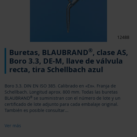
12488
Saltar
®
Buretas, BLAUBRAND
, clase AS,
al
comienzo
Boro 3.3, DE-M, llave de válvula
de
recta, tira Schellbach azul
la
galería
de
Boro 3.3. DIN EN ISO 385. Calibrado en «Ex». Franja de
imágenes
Schellbach. Longitud aprox. 800 mm. Todas las buretas
BLAUBRAND
®
se suministran con el número de lote y un
certificado de lote adjunto para cada embalaje original.
También es posible consultar
...
Ver más