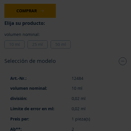
COMPRAR
Elija su producto:
volumen nominal:
10 ml
25 ml
50 ml
Selección de modelo
Elementos
12484
de
artículos
10 ml
agrupados
0,02 ml
0,02 ml
1 pieza(s)
2