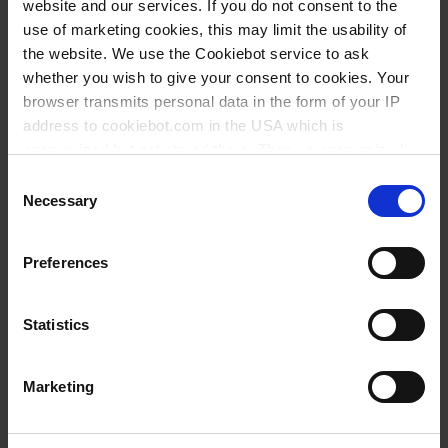
website and our services. If you do not consent to the
use of marketing cookies, this may limit the usability of
95,05 €
the website. We use the Cookiebot service to ask
whether you wish to give your consent to cookies. Your
browser transmits personal data in the form of your IP
address to cookiebot.com in the USA which is
anonymized but not stored there. Then an anonymized
PREGUNTA
and encrypted Cookie Key is created which can read and
Consent
follow your cookie preferences for future page visits. The
Necessary
Selection
privacy level in the USA does not correspond to EU
12488
standards, and it cannot be excluded that US authorities
Preferences
50 ml
access your data on US servers.
0,1 ml
For more information on cookies and the use of your
Statistics
0,05 ml
personal data please visit our
privacy policy
.
1 pieza(s)
Marketing
Imprint
.
2