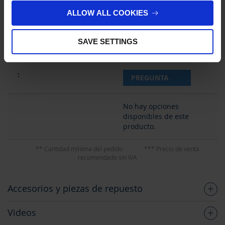
95,05 €
ALLOW ALL COOKIES
SAVE SETTINGS
PREGUNTA
No hay opciones
disponibles de este
producto.
** Cantidad mínima del pedido
*** Precio de venta
recomendado sin IVA
Accesorios y piezas de repuesto
Videos