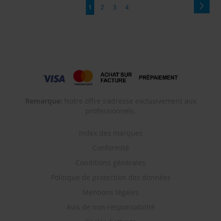
Page
Page
Suiva
Vous
Page
Page
Page
1
2
3
4
lisez
actuellement
la
page
Remarque:
Notre offre s'adresse exclusivement aux
professionnels.
Index des marques
Conformité
Conditions générales
Politique de protection des données
Mentions légales
Avis de non-responsabilité