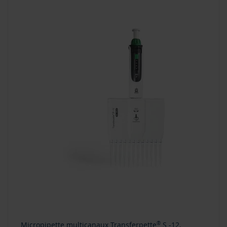
Micropipette multicanaux Transferpette
®
S -12,