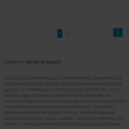
Page
Page
Suiva
Vous
Page
1
2
lisez
actuellement
la
CUVES-UV MICRO DE BRAND
page
Conçues spécialement pour la détermination photométrique
de protéines, ssADN, dsADN, ARN et oligonucléotides dans le
spectre UV / Idéales pour des mesures à 260 nm, 280 nm et
dans la plage de longueur d’onde visible / Épaisseur de
couche standard 10 mm / Le nettoyage et le risque souvent lié
de contamination disparaissent entièrement / Des petits
volumes d’échantillon à partir de 70 μl suffisent déjà pour
effectuer la mesure / Deux hauteurs de centre différentes (8,5
mm et 15 mm) permettent l'utilisation sans adaptateur dans