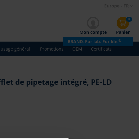
Allez
Europe - FR
au
contenu
0
Mon compte
Panier
BRAND. For lab. For life.
®
 usage général
Promotions
OEM
Certificats
flet de pipetage intégré, PE-LD