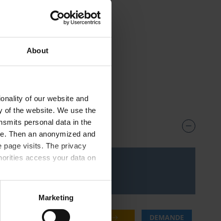
About
onality of our website and
ty of the website. We use the
nsmits personal data in the
ere. Then an anonymized and
 page visits. The privacy
horities access your data on
Prix***
olicy
.
Marketing
110,65 €
ACHETER
DEMANDE