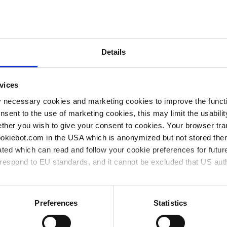
longueur:
98 mm
Details
volume aspiré:
1.8 ml
vices
5400
y necessary cookies and marketing cookies to improve the functi
onsent to the use of marketing cookies, this may limit the usabili
ther you wish to give your consent to cookies. Your browser tra
cookiebot.com in the USA which is anonymized but not stored th
ted which can read and follow your cookie preferences for future
rrespond to EU standards, and it cannot be excluded that US aut
A
Prix
volume aspiré
VE*
partir
par
de**
ies and the use of your personal data please visit our
privacy p
Preferences
Statistics
Articles
1 emb
1
du
std =
1.8 ml
emb
1
produit