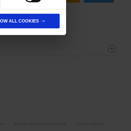
ecommandé sans TVA
LOW ALL COOKIES
.
les
Avis de non-responsabilité
Cookie-Settings