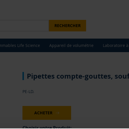
RECHERCHER
mables Life Science
Appareil de volumétrie
Laboratoire à
Pipettes compte-gouttes, souf
PE-LD.
ACHETER
Choisir votre Produit: