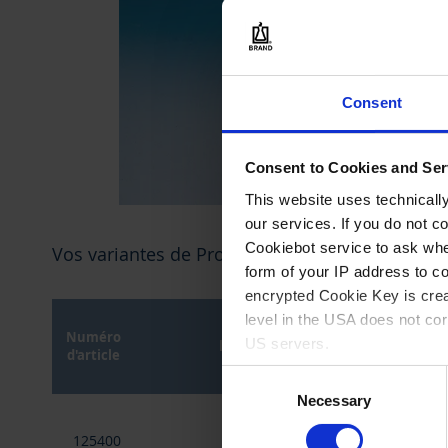
Consent
Consent to Cookies and Ser
12
This website uses technicall
Skip
our services. If you do not c
to
Cookiebot service to ask whe
Vos variantes de Produits
the
form of your IP address to 
beginning
of
encrypted Cookie Key is crea
the
level in the USA does not co
images
Numéro
US servers.
longueur
gallery
d'article
Consent
For more information on cook
Necessary
Selection
Articles
du
Imprint
.
125400
98 mm
produit