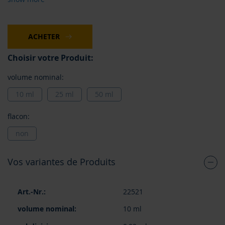
ACHETER
Choisir votre Produit:
volume nominal:
10 ml
25 ml
50 ml
flacon:
non
Vos variantes de Produits
Articles
22521
du
produit
10 ml
groupé