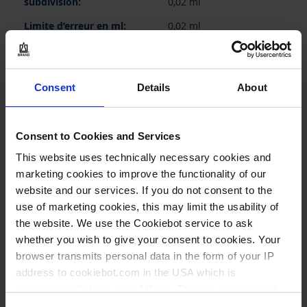
0,02 ml
0,02 ml
non
1 pièce
Consent
Details
About
1
Consent to Cookies and Services
256,15 €
This website uses technically necessary cookies and
marketing cookies to improve the functionality of our
website and our services. If you do not consent to the
use of marketing cookies, this may limit the usability of
the website. We use the Cookiebot service to ask
DEMANDE
whether you wish to give your consent to cookies. Your
browser transmits personal data in the form of your IP
22522
address to cookiebot.com in the USA which is
anonymized but not stored there. Then an anonymized
25 ml
and encrypted Cookie Key is created which can read and