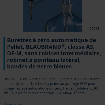
22523
Skip
Burettes à zéro automatique de
to
the
®
Pellet, BLAUBRAND
, classe AS,
beginning
DE-M, sans robinet intermédiaire,
of
the
robinet à pointeau latéral,
images
bandes de verre bleues
gallery
DIN EN ISO 385. Verre clair, Boro 3.3, calibré sur « Ex » et avec
bandes Schellbach, robinet à pointeau avec tige PTFE pour
titrage, réglage automatique du zéro. Hauteur totale env. 95
cm. Tous les appareils de titrage BLAUBRAND
®
sont
...
show more