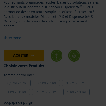
Pour solvants organiques, acides, bases ou solutions salines –
le distributeur adaptable sur flacon Dispensette
®
S vous
permet de doser en toute simplicité, efficacité et sécurité.
Avec les deux modèles Dispensette
®
S et Dispensette
®
S
Organic, vous disposez du distributeur parfaitement
adapté
...
show more
ACHETER
Choisir votre Produit:
gamme de volume:
0,1 ml - 1 ml
0,2 ml - 2 ml
0,5 ml - 5 ml
1 ml - 10 ml
2,5 ml - 25 ml
5 ml - 50 ml
soupape de purge: