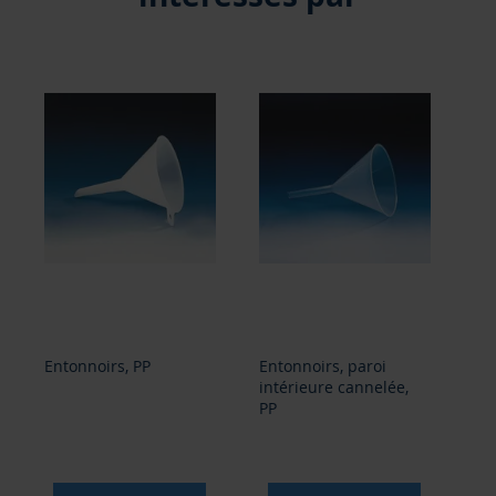
Entonnoirs, PP
Entonnoirs, paroi
Pel
intérieure cannelée,
bl
PP