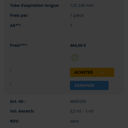
125-240 mm
1 pièce
1
464,00 €
ACHETER
DEMANDE
4600330
0,5 ml - 5 ml
sans