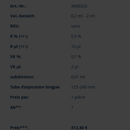
4600320
0,2 ml - 2 ml
sans
0,5 %
10 µl
0,1 %
2 µl
0,01 ml
125-240 mm
1 pièce
1
412,40 €