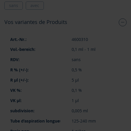
sans
avec
Vos variantes de Produits
Articles
4600310
du
produit
0,1 ml - 1 ml
groupé
sans
0,5 %
5 µl
0,1 %
1 µl
0,005 ml
125-240 mm