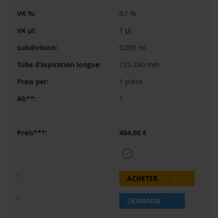
0,1 %
1 µl
0,005 ml
125-240 mm
1 pièce
1
464,00 €
ACHETER
DEMANDE