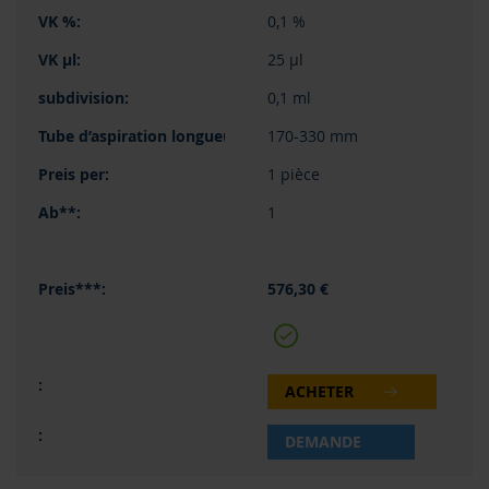
0,1 %
25 µl
0,1 ml
170-330 mm
1 pièce
1
576,30 €
ACHETER
DEMANDE