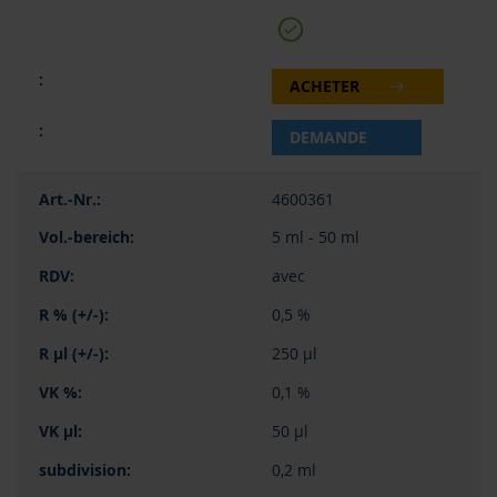
ACHETER
DEMANDE
4600361
5 ml - 50 ml
avec
0,5 %
250 µl
0,1 %
50 µl
0,2 ml