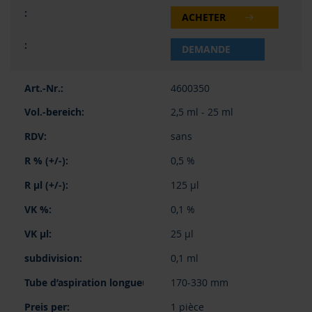
ACHETER
DEMANDE
4600350
2,5 ml - 25 ml
sans
0,5 %
125 µl
0,1 %
25 µl
0,1 ml
170-330 mm
1 pièce