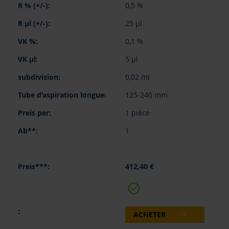
0,5 %
25 µl
0,1 %
5 µl
0,02 ml
125-240 mm
1 pièce
1
412,40 €
ACHETER