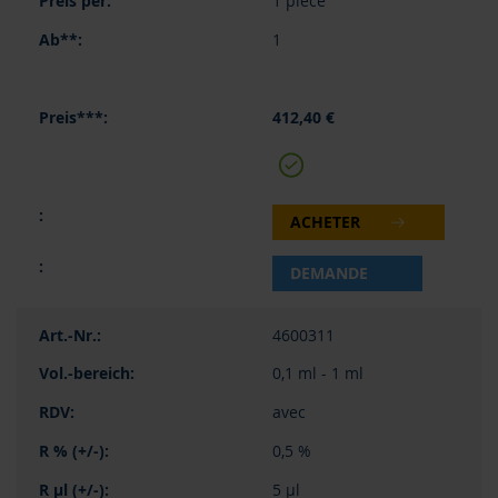
1 pièce
1
412,40 €
ACHETER
DEMANDE
4600311
0,1 ml - 1 ml
avec
0,5 %
5 µl