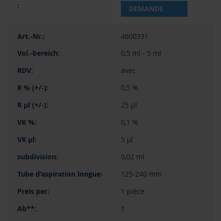
DEMANDE
4600331
0,5 ml - 5 ml
avec
0,5 %
25 µl
0,1 %
5 µl
0,02 ml
125-240 mm
1 pièce
1