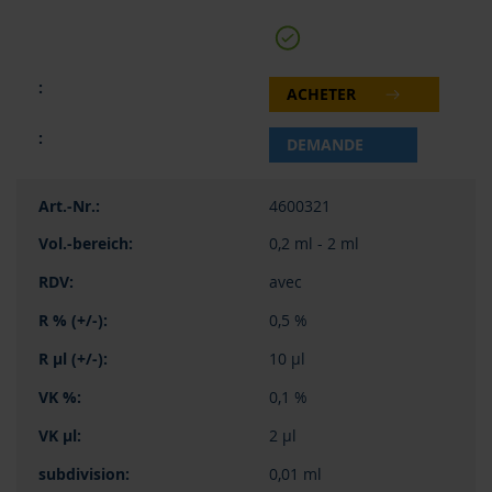
ACHETER
DEMANDE
4600321
0,2 ml - 2 ml
avec
0,5 %
10 µl
0,1 %
2 µl
0,01 ml