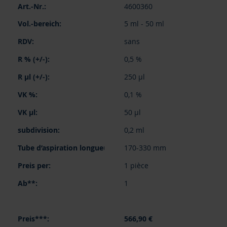
4600360
5 ml - 50 ml
sans
0,5 %
250 µl
0,1 %
50 µl
0,2 ml
170-330 mm
1 pièce
1
566,90 €