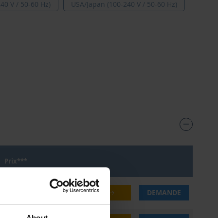
40 V / 50-60 Hz)
USA/Japan (100-240 V / 50-60 Hz)
Prix***
.85 CHF
ACHETER
DEMANDE
About