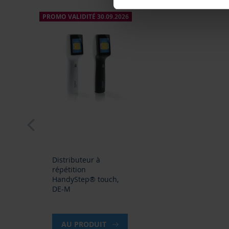
PROMO VALIDITÉ 30.09.2026
prev
Distributeur à
répétition
HandyStep® touch,
DE-M
AU PRODUIT