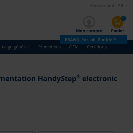
Allez
Switzerland - FR
au
contenu
0
Mon compte
Panier
BRAND. For lab. For life.
®
 usage général
Promotions
OEM
Certificats
®
limentation HandyStep
electronic