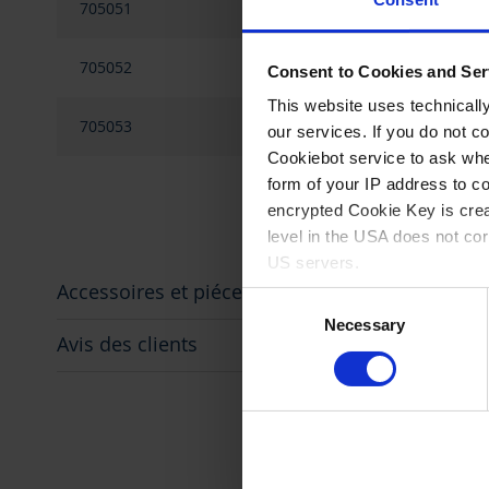
705051
UK/Irlande (110-240 V 
705052
USA/Japan (100-240 V /
Consent to Cookies and Ser
This website uses technicall
705053
Australie (100-240 V /
our services. If you do not c
Cookiebot service to ask whe
**
form of your IP address to 
encrypted Cookie Key is crea
level in the USA does not co
US servers.
Accessoires et piéces détachées
Consent
For more information on cook
Necessary
Selection
Avis des clients
Imprint
.
Les 