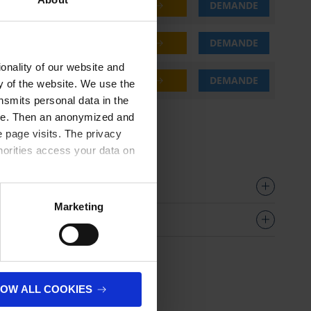
.85 CHF
ACHETER
DEMANDE
.85 CHF
ACHETER
DEMANDE
onality of our website and
.85 CHF
ACHETER
DEMANDE
ty of the website. We use the
nsmits personal data in the
TVA
ere. Then an anonymized and
 page visits. The privacy
horities access your data on
olicy
.
Marketing
s par
LOW ALL COOKIES