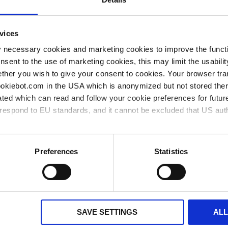
/ 50-60 Hz)
1 pièce
1
79
 50-60 Hz)
1 pièce
1
79
vices
y necessary cookies and marketing cookies to improve the functi
 50-60 Hz)
1 pièce
1
79
onsent to the use of marketing cookies, this may limit the usabili
ther you wish to give your consent to cookies. Your browser tra
 Quantité minimum de commande
*** Prix de vente recommandé sans 
cookiebot.com in the USA which is anonymized but not stored th
ted which can read and follow your cookie preferences for future
disponible en stock
bientôt disponible
rrespond to EU standards, and it cannot be excluded that US aut
ies and the use of your personal data please visit our
privacy p
Preferences
Statistics
utilisateurs sont aussi intéressé
SAVE SETTINGS
AL