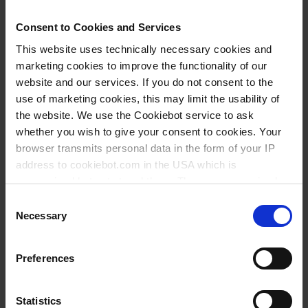
Consent to Cookies and Services
207,85 €
This website uses technically necessary cookies and
marketing cookies to improve the functionality of our
website and our services. If you do not consent to the
use of marketing cookies, this may limit the usability of
JETZT KAUFEN
the website. We use the Cookiebot service to ask
whether you wish to give your consent to cookies. Your
ANFRAGEN
browser transmits personal data in the form of your IP
address to cookiebot.com in the USA which is
759125
anonymized but not stored there. Then an anonymized
and encrypted Cookie Key is created which can read and
Consent
makro
follow your cookie preferences for future page visits. The
Necessary
Selection
UV-transparent
privacy level in the USA does not correspond to EU
standards, and it cannot be excluded that US authorities
4 Fenster
Preferences
access your data on US servers.
2,5 ml
For more information on cookies and the use of your
4,5 ml
Statistics