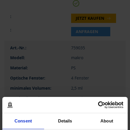
JETZT KAUFEN
ANFRAGEN
759035
makro
PS
4 Fenster
2,5 ml
4,5 ml
Maxipack
1.000 Stück
Consent
Details
About
1000