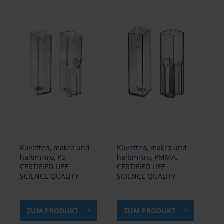
Küvetten, makro und
Küvetten, makro und
UV
halbmikro, PS,
halbmikro, PMMA,
UV
CERTIFIED LIFE
CERTIFIED LIFE
CE
SCIENCE QUALITY
SCIENCE QUALITY
SC
ZUM PRODUKT
ZUM PRODUKT