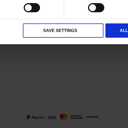
Gruppiert
en von Deckeln bei PCR Platten
1 Stück
1
58.70 
Produkte
-
Artikel
** Mindestbestellmenge
*** Unverbindliche Preisempfehlung ohne MwSt
SAVE SETTINGS
AL
verfügbar ab Lager
bald wieder verfügbar