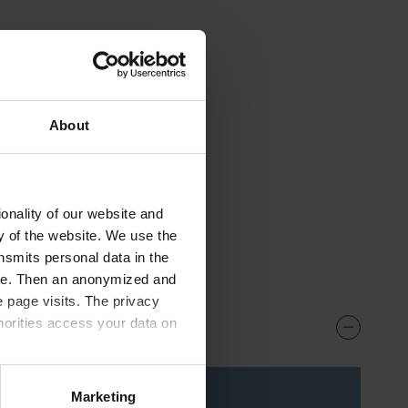
latten
About
onality of our website and
ty of the website. We use the
nsmits personal data in the
ere. Then an anonymized and
 page visits. The privacy
horities access your data on
olicy
.
is***
Marketing