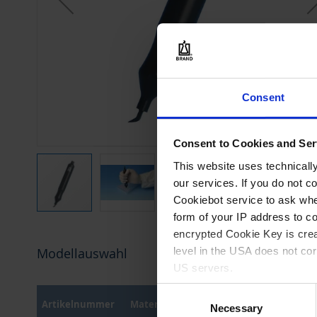
Consent
78
Consent to Cookies and Ser
This website uses technicall
our services. If you do not c
Cookiebot service to ask whe
form of your IP address to 
Zum
encrypted Cookie Key is crea
Anfang
level in the USA does not co
Modellauswahl
der
US servers.
Bildergalerie
springen
Consent
For more information on cook
Artikelnummer
Material
Ver
Necessary
Selection