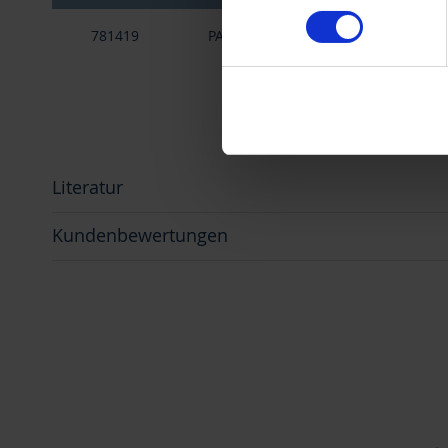
Gruppiert
Imprint
.
781419
PA
zum Anbringen und Entfern
Produkte
-
Artikel
Literatur
Kundenbewertungen