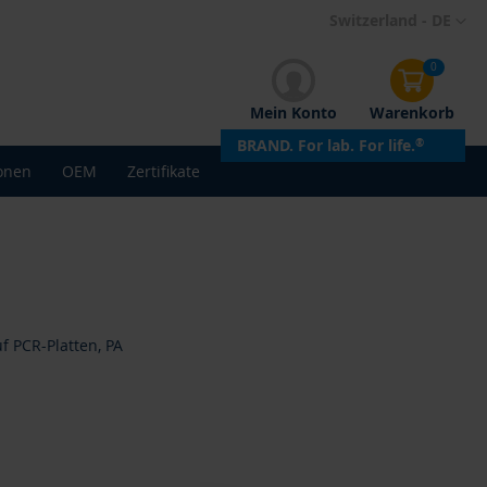
Direkt
Switzerland - DE
zum
Inhalt
0
Mein Konto
Warenkorb
BRAND. For lab. For life.
®
onen
OEM
Zertifikate
 PCR-Platten, PA