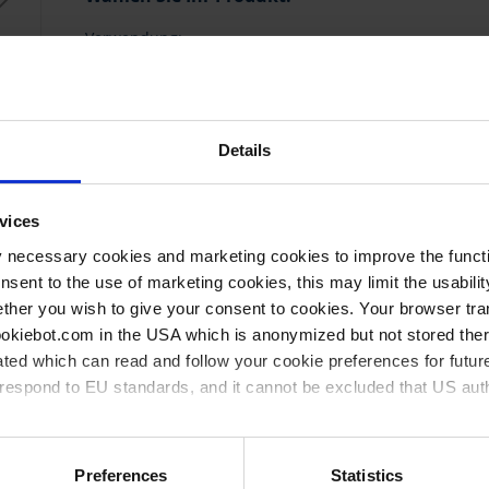
Verwendung:
zum Anbringen und Entfernen von Deckeln bei PCR P
Details
1419
vices
y necessary cookies and marketing cookies to improve the functi
onsent to the use of marketing cookies, this may limit the usabili
ther you wish to give your consent to cookies. Your browser tra
cookiebot.com in the USA which is anonymized but not stored th
ted which can read and follow your cookie preferences for future
rrespond to EU standards, and it cannot be excluded that US aut
ies and the use of your personal data please visit our
privacy p
wendung
Preis per
Ab**
Pre
Preferences
Statistics